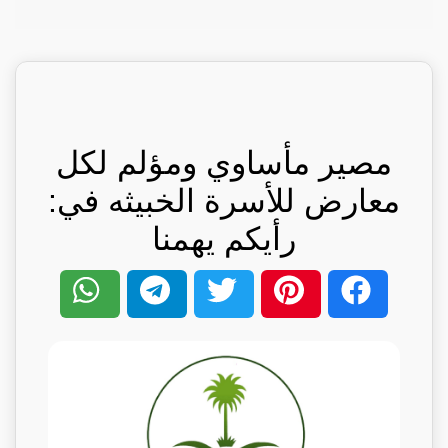
مصير مأساوي ومؤلم لكل
معارض للأسرة الخبيثه في:
رأيكم يهمنا