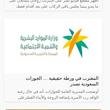
أظهر مقطع فيديو نُشر على الإنترنت زوجان يتمايلان على
ما يبدو بينما يجلس باقي الركاب على بعد أقدام فقط،
داخل باص عام للركاب.
المغترب في ورطة حقيقية … الجوزات
السعودية تصدر
أوضحت المديرية العامة للجوازات، أنه في حال رغبة
الوافد رب الأسرة بإضافة الزوجة والأبناء القصّرعلى
رخصة إقامته، فإن الإجراءات تشترط حصول الزوجة
المغايرة لديانته