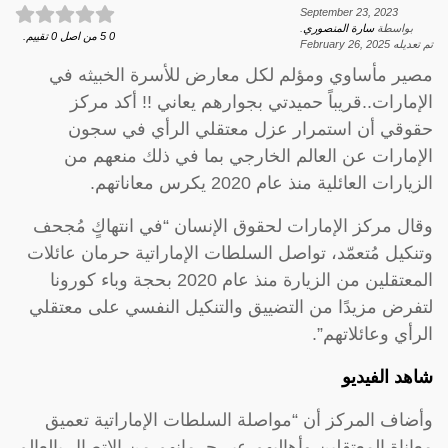
September 23, 2023
بواسطة
سارة المنصوري
.
0
5
من اصل
0
تقييم.
تم تعديله
February 26, 2025
مصير مأساوي ومؤلم لكل معارض للأسرة الخبيثه في
الإمارات..قريباً حميدتي بجوارهم يعاني !! أكد مركز
حقوقي أن استمرار عزل معتقلي الرأي في سجون
الإمارات عن العالم الخارجي بما في ذلك منعهم من
الزيارات العائلية منذ عام 2020 يكرس معاناتهم.
وقال مركز الإمارات لحقوق الإنسان “في انتهاكٍ مُجحف
وتنكيل مُتعمّد، تواصل السلطات الإماراتية حرمان عائلات
المعتقلين من الزيارة منذ عام 2020 بحجة وباء كورونا
لتفرض مزيدًا من التضييق والتنكيل النفسي على معتقلي
الرأي وعائلاتهم”.
شاهد الفيديو
وأضاف المركز أن “مواصلة السلطات الإماراتية تعميق
معاناة المعتقلين وأهاليهم عبر حرمانهم من الاتصال بالعالم