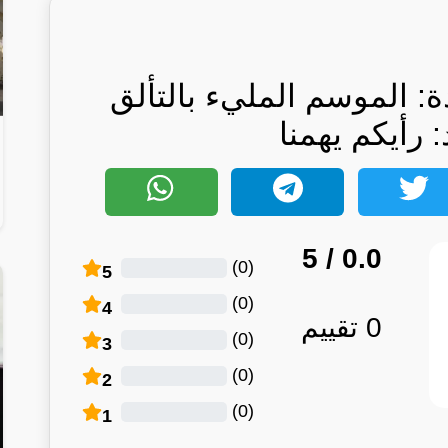
الموسم المليء بالتألق
: رأيكم يهمنا
/ 5
0.0
)
0
(
5
)
0
(
4
0
تقييم
)
0
(
3
)
0
(
2
)
0
(
1