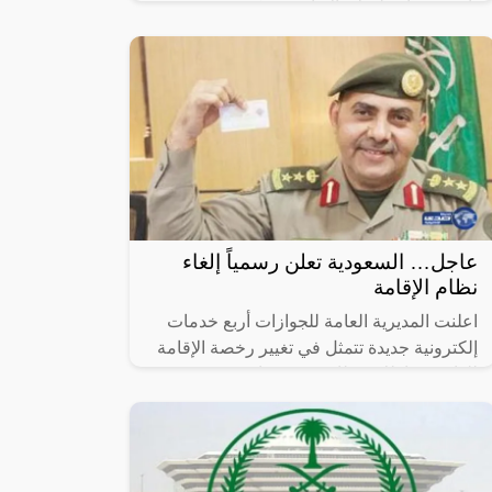
تأشيرة زيارة لهؤلاء الاقارب، تعكس هذه
الخطوة المتقدمة التزام المملكة بتعزيز الروابط
عاجل… السعودية تعلن رسمياً إلغاء
نظام الإقامة
اعلنت المديرية العامة للجوازات أربع خدمات
إلكترونية جديدة تتمثل في تغيير رخصة الإقامة
للوافدين بإطلاق بطاقة جديدة باسم (هوية
مقيم) بمميزات جديدة ومريحة لصاحب