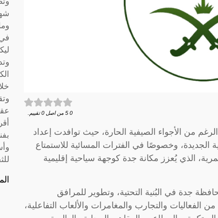
وتط
شها
وما
في 
ليك
وتد
الك
خلا
وتق
عقو
0
5
من اصل
0
تقييم.
أقر
غم من الأجواء الصيفية الحارة، حيث توافدت إعداد
بفن
ية الجديدة، وخصوصًا في الفترات المسائية للاستمتاع
وأس
مرية، الذي يُعزز مكانة جدة كوجهة سياحية إقليمية
للث
الم
ظة جدة في البُنية التحتية، وتطوير للمرافق
ا من الفعاليات والتجارب والمغامرات والألعاب التفاعلية،
مق