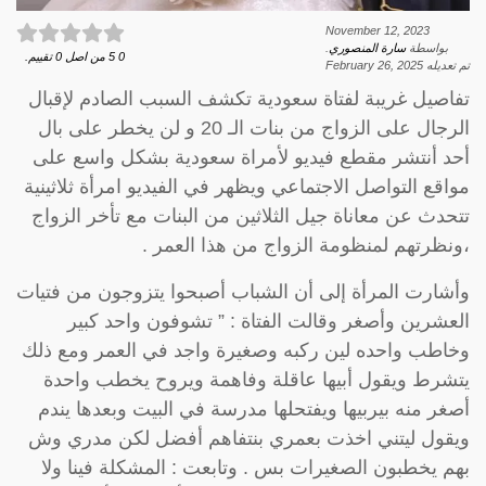
November 12, 2023
بواسطة
سارة المنصوري
.
0
5
من اصل
0
تقييم.
تم تعديله
February 26, 2025
تفاصيل غريبة لفتاة سعودية تكشف السبب الصادم لإقبال
الرجال على الزواج من بنات الـ 20 و لن يخطر على بال
أحد أنتشر مقطع فيديو لأمراة سعودية بشكل واسع على
مواقع التواصل الاجتماعي ويظهر في الفيديو امرأة ثلاثينية
تتحدث عن معاناة جيل الثلاثين من البنات مع تأخر الزواج
،ونظرتهم لمنظومة الزواج من هذا العمر .
وأشارت المرأة إلى أن الشباب أصبحوا يتزوجون من فتيات
العشرين وأصغر وقالت الفتاة : ” تشوفون واحد كبير
وخاطب واحده لين ركبه وصغيرة واجد في العمر ومع ذلك
يتشرط ويقول أبيها عاقلة وفاهمة ويروح يخطب واحدة
أصغر منه بيربيها ويفتحلها مدرسة في البيت وبعدها يندم
ويقول ليتني اخذت بعمري بنتفاهم أفضل لكن مدري وش
بهم يخطبون الصغيرات بس . وتابعت : المشكلة فينا ولا