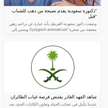
“دكتورة سعودية يقدم نصيحة من ذهب للشباب
“قبل
وصفت دكتور سعودية القرنفل بأنه عبارة عن براعم زهور
مجففة من شجرة “Syzygium aromaticum وينتمي إلى
عائلة النبات المسماة “yrtaceae”، وهو نبات دائم الخضرة
ينمو في
شاهد الفهد الغادر يقتنص فرصة غياب الطائران
عندما نتأمل في عجائب الحياة وتعاون الكائنات الحية، نجد