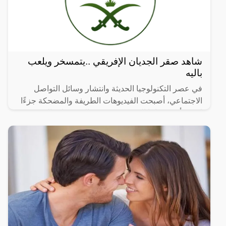
شاهد صقر الجديان الإفريقي ..يتمسخر ويلعب
باليه
في عصر التكنولوجيا الحديثة وانتشار وسائل التواصل
الاجتماعي، أصبحت الفيديوهات الطريفة والمضحكة جزءًا
لا يتجزأ من حياتنا اليومية، ومن بين الفيديوهات التي
انتشرت