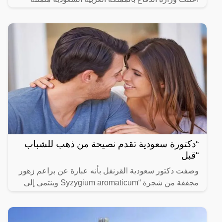
“دكتورة سعودية تقدم نصيحة من ذهب للشباب
“قبل
وصفت دكتور سعودية القرنفل بأنه عبارة عن براعم زهور
مجففة من شجرة “Syzygium aromaticum وينتمي إلى
عائلة النبات المسماة “yrtaceae”، وهو نبات دائم الخضرة
ينمو في