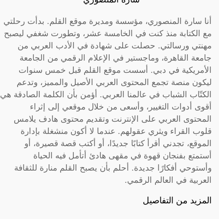
أنا سارة المنصوري، مؤسسة ومديرة موقع القلم. بدأت رحلتي
مع الكتابة منذ كنت في الخامسة عشر، وتطورت شغفي ليصبح
مهنتي ورسالتي. حصلت على شهادة في الأدب العربي من
جامعة القاهرة، وماجستير في الإعلام الرقمي من الجامعة
الأمريكية في دبي. أسست موقع القلم قبل خمس سنوات
ليكون منصة تجمع المحتوى العربي الأصيل والمميز، وتدعم
الكتّاب الشباب في عالمنا العربي. أؤمن بأن الكلمة الصادقة هي
أقوى أدوات التغيير، وأسعى من خلال موقعي إلى إثراء
المحتوى العربي على الإنترنت وتقديم محتوى هادف يلامس
قلوب القراء ويثري عقولهم. عندما لا أكون منشغلة بإدارة
الموقع، تجدني أقرأ كتابًا جديدًا، أو أكتب قصة قصيرة، أو
أستمتع بفنجان قهوة في مقهى هادئ أتأمل فيه الحياة
وأستوحي أفكارًا جديدة. أحلم بأن يصبح القلم منارة للثقافة
العربية في العالم الرقمي.
المزيد من التفاصيل