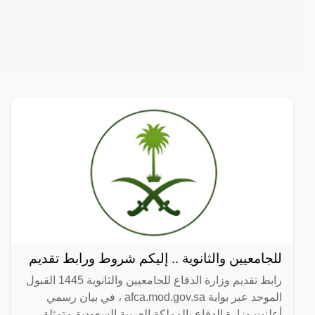
للجامعيين والثانوية .. إليكم شروط ورابط تقديم
رابط تقديم وزارة الدفاع للجامعيين والثانوية 1445 القبول
الموحد عبر بوابة afca.mod.gov.sa ، في بيان رسمي
أعلنت وزارة الدفاع بالمملكة العربية السعودية متمثلة