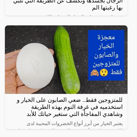
الرجال بجسدها وتكشف عن الطريقة التي تلبي
بها رغبتها الم
في واحدة من نوادر النساء العربيات اللاتي يعشن شهوة
مفرطة في الرغبة بالعلاقة الجنسية، سواءً ضمن علاقة
زوجية مشروعة أو علاقة محرمة مع الرجال، ففي هذا
المقال
للمتزوجين فقط.. ضعي الصابون على الخيار و
استخدميه في غرفة النوم بهذه الطريقة
وشاهدي المفاجأة التي ستغير حياتك للأبد
يعتبر الخيار من أبرز أنواع الخضروات المحببة لدى
الكثيرين، خاصة لأنه شبه خالي من السعرات وطعمه لذيذ