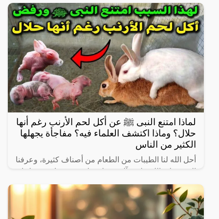
ومنعش، وله فوائد كثيرة لأنه غني بالفيتامينات والمعادن،
كما
لماذا امتنع النبى ﷺ عن أكل لحم الأرنب رغم أنها
حلال؟ وماذا اكتشف العلماء فيه؟ مفاجأة يجهلها
الكثير من الناس
أحل الله لنا الطيبات من الطعام من أصناف كثيرة، وعرفنا
النبي صلى الله عليه وآله وسـلم على بعض ما حرم علينا،
ولكن يثير البعض من حين لآخر بعض المعلومات الغير