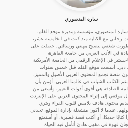
سارة المنصوري
 سارة المنصوري، مؤسسة ومديرة موقع القلم.
ت رحلتي مع الكتابة منذ كنت في الخامسة عشر،
ورت شغفي ليصبح مهنتي ورسالتي. حصلت على
دة في الأدب العربي من جامعة القاهرة،
جستير في الإعلام الرقمي من الجامعة الأمريكية
دبي. أسست موقع القلم قبل خمس سنوات
ون منصة تجمع المحتوى العربي الأصيل والمميز،
عم الكتّاب الشباب في عالمنا العربي. أؤمن بأن
لمة الصادقة هي أقوى أدوات التغيير، وأسعى من
ل موقعي إلى إثراء المحتوى العربي على الإنترنت
ديم محتوى هادف يلامس قلوب القراء ويثري
لهم. عندما لا أكون منشغلة بإدارة الموقع، تجدني
أ كتابًا جديدًا، أو أكتب قصة قصيرة، أو أستمتع
جان قهوة في مقهى هادئ أتأمل فيه الحياة