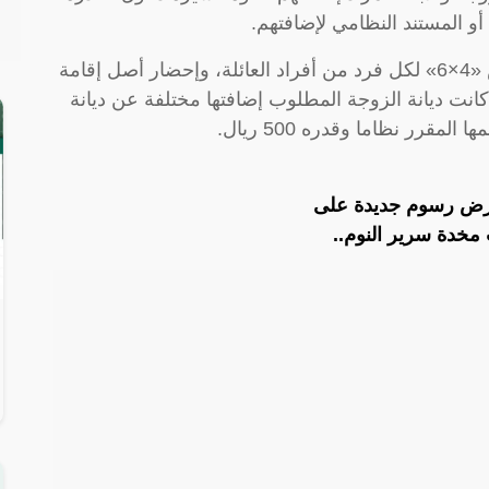
و المستند النظامي لإضافتهم.
كما يجب إحضار صورة مستقلة وملونة بمقاس «4×6» لكل فرد من أفراد العائلة، وإحضار أصل إقامة
انت ديانة الزوجة المطلوب إضافتها مختلفة عن ديانة
رر نظاما وقدره 500 ريال.
فرض رسوم جديدة على
مخدة سرير النوم..