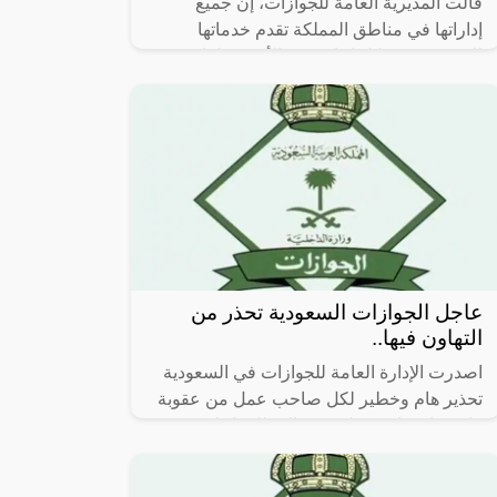
قالت المديرية العامة للجوازات، إن جميع
إداراتها في مناطق المملكة تقدم خدماتها
للمستفيدين خلال إجازة عيد الأضحى لعام
1444هـ، ممن لديهم حالات طارئة.
عاجل الجوازات السعودية تحذر من
التهاون فيها..
اصدرت الإدارة العامة للجوازات في السعودية
تحذير هام وخطير لكل صاحب عمل من عقوبة
قاسية إن قام بتوظيف عمالته للعمل لدى غيره
أو لحسابهم الخاص. حيث يتم تغريمه مبلغ