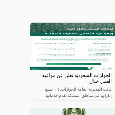
الجوازات السعودية تعلن عن مواعيد
العمل خلال
قالت المديرية العامة للجوازات، إن جميع
إداراتها في مناطق المملكة تقدم خدماتها
للمستفيدين خلال إجازة عيد الأضحى لعام
1444هـ، ممن لديهم حالات طارئة.