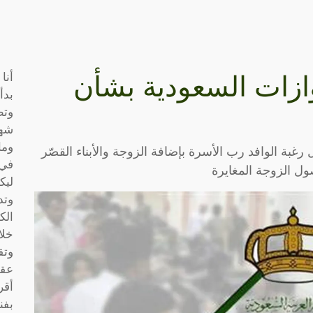
أنا
ازات السعودية بشأن
بدأ
وتط
شها
وما
غبة الوافد رب الأسرة بإضافة الزوجة والأبناء القصّر
في 
ل الزوجة المغايرة
ليك
وتد
الك
خلا
وتق
عقو
أقر
بفن