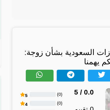
زات السعودية بشأن زوجة:
كم يهمنا
/ 5
0.0
)
0
(
5
)
0
(
4
0
تقييم