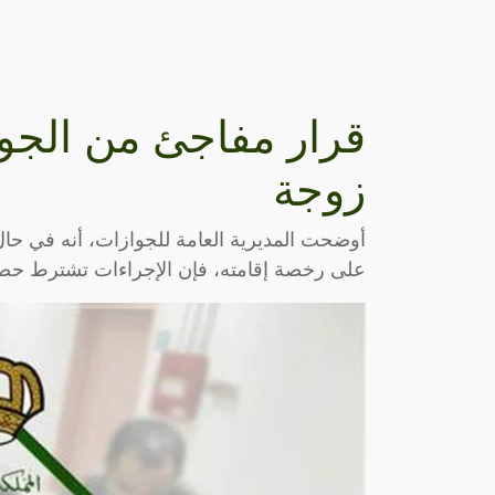
قرار مفاجئ من الجو
زوجة
أوضحت المديرية العامة للجوازات، أنه في حال ر
على رخصة إقامته، فإن الإجراءات تشترط حصو