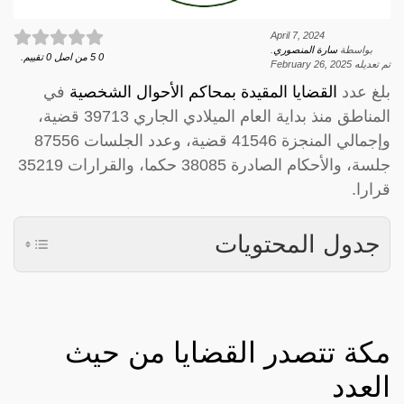
April 7, 2024
بواسطة
سارة المنصوري
.
0
5
من اصل
0
تقييم.
تم تعديله
February 26, 2025
بلغ عدد
القضايا المقيدة بمحاكم الأحوال الشخصية
في
المناطق منذ بداية العام الميلادي الجاري 39713 قضية،
وإجمالي المنجزة 41546 قضية، وعدد الجلسات 87556
جلسة، والأحكام الصادرة 38085 حكما، والقرارات 35219
قرارا.
جدول المحتويات
مكة تتصدر القضايا من حيث
العدد