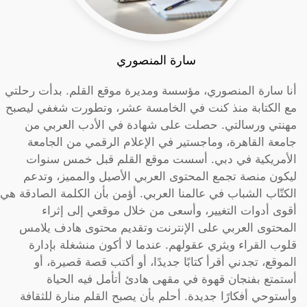
سارة المنصوري
أنا سارة المنصوري، مؤسسة ومديرة موقع القلم. بدأت رحلتي
مع الكتابة منذ كنت في الخامسة عشر، وتطورت شغفي ليصبح
مهنتي ورسالتي. حصلت على شهادة في الأدب العربي من
جامعة القاهرة، وماجستير في الإعلام الرقمي من الجامعة
الأمريكية في دبي. أسست موقع القلم قبل خمس سنوات
ليكون منصة تجمع المحتوى العربي الأصيل والمميز، وتدعم
الكتّاب الشباب في عالمنا العربي. أؤمن بأن الكلمة الصادقة هي
أقوى أدوات التغيير، وأسعى من خلال موقعي إلى إثراء
المحتوى العربي على الإنترنت وتقديم محتوى هادف يلامس
قلوب القراء ويثري عقولهم. عندما لا أكون منشغلة بإدارة
الموقع، تجدني أقرأ كتابًا جديدًا، أو أكتب قصة قصيرة، أو
أستمتع بفنجان قهوة في مقهى هادئ أتأمل فيه الحياة
وأستوحي أفكارًا جديدة. أحلم بأن يصبح القلم منارة للثقافة