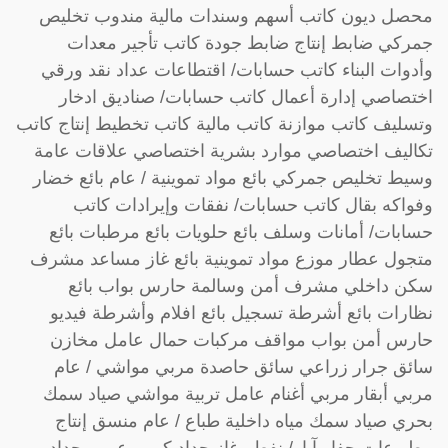
محصل ديون كاتب أسهم وسندات مالية مندوب تخليص
جمركي ضابط إنتاج ضابط جودة كاتب تأجير معدات
وأدوات البناء كاتب حسابات/ اقتطاعات عداد نقد ورقي
اختصاصي إدارة أعمال كاتب حسابات/ صناديق ادخار
وتسليف كاتب موازنة كاتب مالية كاتب تخطيط إنتاج كاتب
تكاليف اختصاصي موارد بشرية اختصاصي علاقات عامة
وسيط تخليص جمركي بائع مواد تموينية / عام بائع خضار
وفواكه بقال كاتب حسابات/ نفقات وإيرادات كاتب
حسابات/ أمانات وسلف بائع حلويات بائع مرطبات بائع
متجول عطار موزع مواد تموينية بائع غاز مساعد مشرف
سكن داخلي مشرف أمن وسالمة حارس بواب بائع
نظارات بائع أشرطة تسجيل بائع افلام وأشرطة فيديو
حارس أمن بواب مواقف مركبات حمال عامل مخازن
سائق جرار زراعي سائق حاصدة مربي مواشي / عام
مربي أبقار مربي أغنام عامل تربية مواشي صياد سمك
بحري صياد سمك مياه داخلية طباع / عام منسق إنتاج
مطبوعات حفار آبار/ نفط وغاز حداد كير – عربي حداد