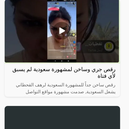
رقص جري وساخن لمشهورة سعودية لم يسبق
لأي فتاة
رقص ساخن جداً للمشهورة السعودية لرهف القحطاني
يشعل السعودية, صدمت مشهورة مواقع التواصل
الاجتماعي السعودية، رهف القحطاني، الجمهور بطريقة
رقصها والميكاج الذي