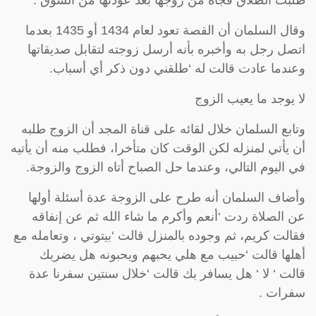
طلبت الطلاق فجأة من زوجها بعد عودتها من السوق .
وقال السلمان أن القصة تعود لعام 1434 أو 1435 بعدما
اتصل رجل به وأخبره بأنه أرسل زوجته لتقابل صديقاتها
وعندما عادت قالت له ‘طلقني دون ذكر أي أسباب.
لا يوجد ما يعيب الزوج
وتابع السلمان خلال لقائه على قناة المجد أن الزوج طلبه
أن يأتي لمنزله لكن الوقت كان متأخرا، فطلب منه أن يأتيه
في اليوم التالي، وعندما حل الصباح أتاه الزوج والزوجة.
وأضاف السلمان أنه طرح على الزوجة عدة أسئلة أولها
عن الصلاة ردت ‘أنعم وأكرم ما شاء الله ثم عن إنفاقه
فقالت كريم، ثم وجوده بالمنزل قالت ‘بيتوتي ، وتعامله مع
أهلها قالت ‘حبيب مع هلي يحبهم ويحبونه هل يضربك
قالت ‘ لا ‘ هل يسافر بك قالت ‘خلال سنتين سفرنا عدة
سفرات .