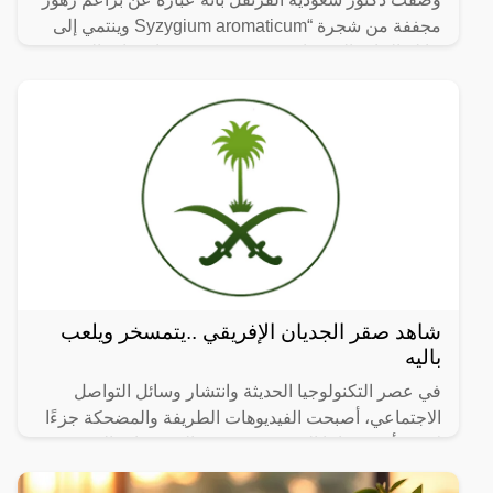
مجففة من شجرة “Syzygium aromaticum وينتمي إلى
عائلة النبات المسماة “yrtaceae”، وهو نبات دائم الخضرة
ينمو في
شاهد صقر الجديان الإفريقي ..يتمسخر ويلعب
باليه
في عصر التكنولوجيا الحديثة وانتشار وسائل التواصل
الاجتماعي، أصبحت الفيديوهات الطريفة والمضحكة جزءًا
لا يتجزأ من حياتنا اليومية، ومن بين الفيديوهات التي
انتشرت