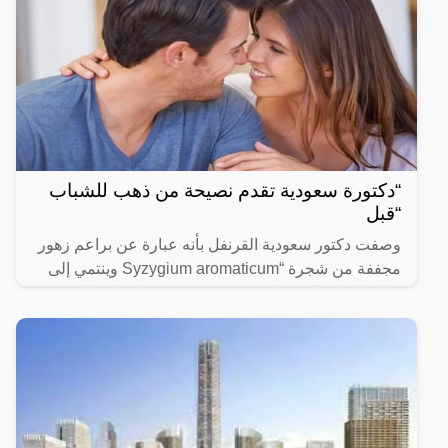
“دكتورة سعودية تقدم نصيحة من ذهب للشباب
“قبل
وصفت دكتور سعودية القرنفل بأنه عبارة عن براعم زهور
مجففة من شجرة “Syzygium aromaticum وينتمي إلى
عائلة النبات المسماة “yrtaceae”، وهو نبات دائم الخضرة
ينمو في