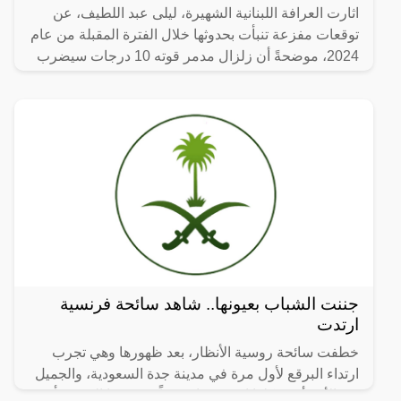
اثارت العرافة اللبنانية الشهيرة، ليلى عبد اللطيف، عن
توقعات مفزعة تنبأت بحدوثها خلال الفترة المقبلة من عام
2024، موضحةً أن زلزال مدمر قوته 10 درجات سيضرب
إحدى
جننت الشباب بعيونها.. شاهد سائحة فرنسية
ارتدت
خطفت سائحة روسية الأنظار، بعد ظهورها وهي تجرب
ارتداء البرقع لأول مرة في مدينة جدة السعودية، والجميل
في الأمر أن شكلها اصبح جذاب جداً، ووصفها البعض بأن