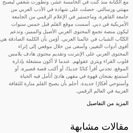
مع الكتابة منذ كنت في الخامسة عشر، وتطورت شغفي ليصبح
مهنتي ورسالتي. حصلت على شهادة في الأدب العربي من
جامعة القاهرة، وماجستير في الإعلام الرقمي من الجامعة
الأمريكية في دبي. أسست موقع القلم قبل خمس سنوات
ليكون منصة تجمع المحتوى العربي الأصيل والمميز، وتدعم
الكتّاب الشباب في عالمنا العربي. أؤمن بأن الكلمة الصادقة هي
أقوى أدوات التغيير، وأسعى من خلال موقعي إلى إثراء
المحتوى العربي على الإنترنت وتقديم محتوى هادف يلامس
قلوب القراء ويثري عقولهم. عندما لا أكون منشغلة بإدارة
الموقع، تجدني أقرأ كتابًا جديدًا، أو أكتب قصة قصيرة، أو
أستمتع بفنجان قهوة في مقهى هادئ أتأمل فيه الحياة
وأستوحي أفكارًا جديدة. أحلم بأن يصبح القلم منارة للثقافة
العربية في العالم الرقمي.
المزيد من التفاصيل
مقالات مشابهة