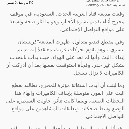
بواسطة
سارة المنصوري
.
0
5
من اصل
0
تقييم.
تم تعديله
February 26, 2025
وقعت مذيعة قناة العربية الحدث، السعودية، في موقف
محرج أثناء تقديم نشرة الأخبار، وهو ما أثار ضجة واسعة
على مواقع التواصل الإجتماعي.
وفي مقطع فيديو متداول، ظهرت المذيعة”كريستيان
بيسري”، وهو تقوم بحركات غريبة، معتقدةً إنه قد تم
إيقاف البث وأنها لم تعد على الهواء، حيث بدأت بالتحدث
بشكل غير حذر، وفجأة استوقفت نفسها بعد أن أدركت أن
الكاميرات لا تزال تسجل.
وما لبثت أن أبدت استغاثة مؤثرة للمخرج، تطالبه بقطع
البث على الفور، متوسلةً بإيقاف الكاميرات وإنهاء هذا
اللحظات الصعبة. وبينما كانت تتأثر، حاولت السيطرة على
الوضع وسط ضحكات وتعليقات المشاهدين على مواقع
التواصل الاجتماعي.
وقد أثار الفيديو المتداول ردود أفعال واسعة على مواقع