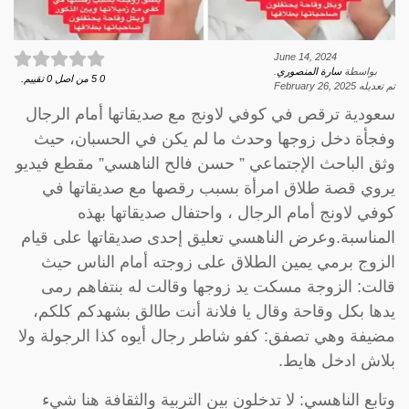
June 14, 2024
بواسطة
سارة المنصوري
.
0
5
من اصل
0
تقييم.
تم تعديله
February 26, 2025
سعودية ترقص في كوفي لاونج مع صديقاتها أمام الرجال
وفجأة دخل زوجها وحدث ما لم يكن في الحسبان، حيث
وثق الباحث الإجتماعي ” حسن فالح الناهسي” مقطع فيديو
يروي قصة طلاق امرأة بسبب رقصها مع صديقاتها في
كوفي لاونج أمام الرجال ، واحتفال صديقاتها بهذه
المناسبة.وعرض الناهسي تعليق إحدى صديقاتها على قيام
الزوج برمي يمين الطلاق على زوجته أمام الناس حيث
قالت: الزوجة مسكت يد زوجها وقالت له بنتفاهم رمى
يدها بكل وقاحة وقال يا فلانة أنت طالق بشهدكم كلكم،
مضيفة وهي تصفق: كفو شاطر رجال أيوه كذا الرجولة ولا
بلاش ادخل هايط.
وتابع الناهسي: لا تدخلون بين التربية والثقافة هنا شيء