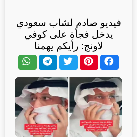
فيديو صادم لشاب سعودي
يدخل فجأة على كوفي
لاونج: رأيكم يهمنا