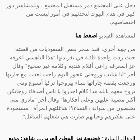
دخل على المجتمع دمر مستقبل المجتمع ، وللمشاهير دور
كبير في هدم البيوت لتحدثهم في أمور ليست من
اختصاصهم.
لمشاهدة الفيديو
اضغط هنا
من جهة أخرى، فقد سخر بعض السعوديات من قصته،
حيث ردت واحدة قائلة في تغريدتها “هذا الناهسي اعرفه
عز المعرفة راعي أفلام هنديه وكلامه غير صحيح” وقال
أخر “انا شايب وزوجتي عجوز اليوم راحت تغذت مع جارتها
ورجعت بقصه جاراتها نساء بيروحوا تركيا أسبوع وتبي
تروح معهم بالله هذا كلام احذروا يا ناس أصدقاء زوجاتكن
أكبر مصيبة عليهن وعلى أفكارها” وقال أخر “مادري متى
يخلصون من سوالف النساء؟! شاغلتهم المرأة ، مستحوذة
على تفكيرهم وحياتهم صارت هي شغلهم الشاغل”.
المقال السابق:
فضيحة تهز الوطن العربي… شاهد: مذيع