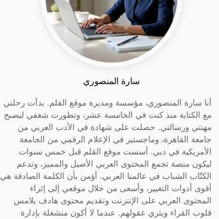
سارة المنصوري
أنا سارة المنصوري، مؤسسة ومديرة موقع القلم. بدأت رحلتي
مع الكتابة منذ كنت في الخامسة عشر، وتطورت شغفي ليصبح
مهنتي ورسالتي. حصلت على شهادة في الأدب العربي من
جامعة القاهرة، وماجستير في الإعلام الرقمي من الجامعة
الأمريكية في دبي. أسست موقع القلم قبل خمس سنوات
ليكون منصة تجمع المحتوى العربي الأصيل والمميز، وتدعم
الكتّاب الشباب في عالمنا العربي. أؤمن بأن الكلمة الصادقة هي
أقوى أدوات التغيير، وأسعى من خلال موقعي إلى إثراء
المحتوى العربي على الإنترنت وتقديم محتوى هادف يلامس
قلوب القراء ويثري عقولهم. عندما لا أكون منشغلة بإدارة