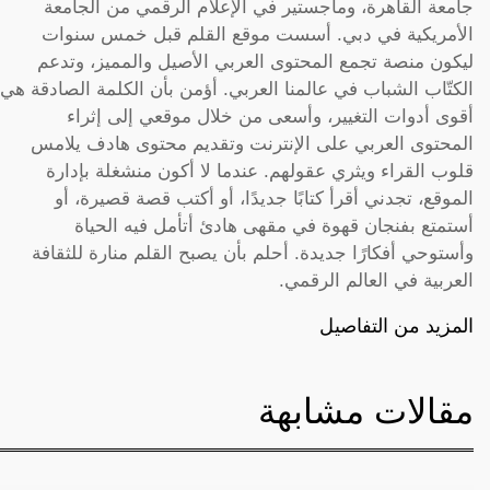
جامعة القاهرة، وماجستير في الإعلام الرقمي من الجامعة
الأمريكية في دبي. أسست موقع القلم قبل خمس سنوات
ليكون منصة تجمع المحتوى العربي الأصيل والمميز، وتدعم
الكتّاب الشباب في عالمنا العربي. أؤمن بأن الكلمة الصادقة هي
أقوى أدوات التغيير، وأسعى من خلال موقعي إلى إثراء
المحتوى العربي على الإنترنت وتقديم محتوى هادف يلامس
قلوب القراء ويثري عقولهم. عندما لا أكون منشغلة بإدارة
الموقع، تجدني أقرأ كتابًا جديدًا، أو أكتب قصة قصيرة، أو
أستمتع بفنجان قهوة في مقهى هادئ أتأمل فيه الحياة
وأستوحي أفكارًا جديدة. أحلم بأن يصبح القلم منارة للثقافة
العربية في العالم الرقمي.
المزيد من التفاصيل
مقالات مشابهة