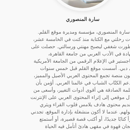
سارة المنصوري
 سارة المنصوري، مؤسسة ومديرة موقع القلم.
ت رحلتي مع الكتابة منذ كنت في الخامسة عشر،
ورت شغفي ليصبح مهنتي ورسالتي. حصلت على
دة في الأدب العربي من جامعة القاهرة،
جستير في الإعلام الرقمي من الجامعة الأمريكية
دبي. أسست موقع القلم قبل خمس سنوات
ون منصة تجمع المحتوى العربي الأصيل والمميز،
عم الكتّاب الشباب في عالمنا العربي. أؤمن بأن
لمة الصادقة هي أقوى أدوات التغيير، وأسعى من
ل موقعي إلى إثراء المحتوى العربي على الإنترنت
ديم محتوى هادف يلامس قلوب القراء ويثري
لهم. عندما لا أكون منشغلة بإدارة الموقع، تجدني
أ كتابًا جديدًا، أو أكتب قصة قصيرة، أو أستمتع
جان قهوة في مقهى هادئ أتأمل فيه الحياة