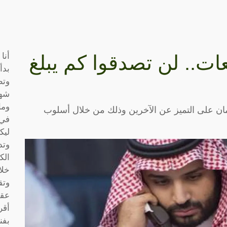
أنا
ات.. لن تصدقوا كم يبلغ
بدأ
وتط
شها
وما
مان على التميز عن الآخرين وذلك من خلال أسلوب
في 
ليك
وتد
الك
خلا
وتق
عقو
أقر
بفن