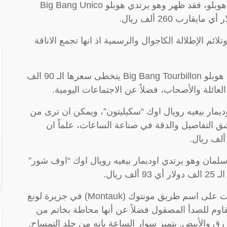
يبدو أن الأمير محمد بن سلمان يفضل ساعات هوبلو، فقد ظهر وهو يرتدي هوبلو Big Bang Unico
ئم الإطلالة الكاجوال والرسمية اذ انها تجمع الاناقة
وارتدى ولي العهد محمد بن سلمان أيضاً ساعة هوبلو Big Bang Tourbillon يتخطى سعرها الـ 90 الف
لعائلة والأصحاب، فضلاً عن الاجتماعات اليومية.
يمار بيغيه رويال اوك “سكيليتون”، ويمكن ان ترى من
عشق التفاصيل والدقة في صناعة الساعات، علماً ان
لمان وهو يرتدي اوديمار بيغيه رويال اوك “اوف شور”
لقد صنع 300 قطعة من هذه الساعة وقد سُميت على اسم طريق مونتوك (Montauk) في جزيرة لونغ
مقاوم للصدأ المصقول فضلاً عن أنها محاطة بخاتم من
رق والأبيض. يتميز سوار الساعة بانه من جلد التمساح.