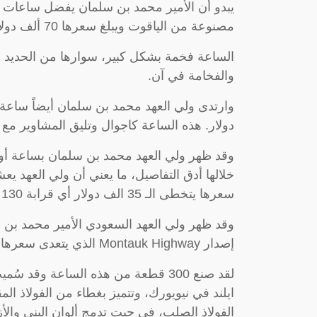
مصنوعة من الياقوت ويبلغ سعرها 70 ألف دولار أي مايقارب 260 ألف ريال.
الساعة فخمة بشكل كبير، سوارها من الحديد وتلا
والفخامة في آن.
دولار. هذه الساعة كاجوال وتليق المشاوير مع ا
وقد ظهر ولي العهد محمد بن سلمان بساعة أود
خلالها أدق التفاصيل، ما يعني أن ولي العهد ي
سعرها يتخطى الـ 35 الف دولار أي قرابة 130 ألف ريال.
وقد ظهر ولي العهد السعودي الأمير محمد بن س
إصدار Montauk Highway الذي يتعدى سعرها الـ 25 الف دولار أي 93 ألف ريال.
ايلند في نيويورك، وتتميز بغطاء من الفولاذ ال
الفولاذ الصلب، في حيت تدمج ألوان البني والأز