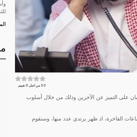
وأس
للث
الم
مق
0
5
من اصل
0
تقييم.
مان على التميز عن الآخرين وذلك من خلال أسلوب
عات الفاخرة، اذ ظهر يرتدي عدد منها، وسنقوم