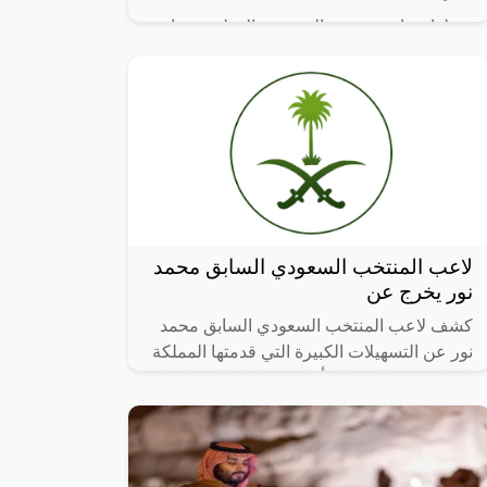
بخطوات ثابته، تسعى السعودية العظمى بقيادة
الأمير محمد بن سلمان لسيادة العالم والإطاحة
بالولايات المتحدة الأمريكية، ومن ضمن
الخطوات التي ستقصم الهيمنة
لاعب المنتخب السعودي السابق محمد
نور يخرج عن
كشف لاعب المنتخب السعودي السابق محمد
نور عن التسهيلات الكبيرة التي قدمتها المملكة
لحجاج بيت الله خلال أدائهم مناسك الحج لهذا
العام، موجهاً رسالة شكر للملك