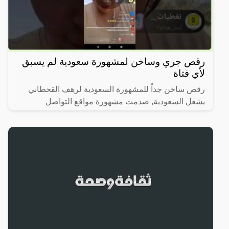
رقص جري وساخن لمشهورة سعودية لم يسبق
لأي فتاة
رقص ساخن جداً للمشهورة السعودية لرهف القحطاني
يشعل السعودية, صدمت مشهورة مواقع التواصل
الاجتماعي السعودية، رهف القحطاني، الجمهور بطريقة
رقصها والميكاج الذي