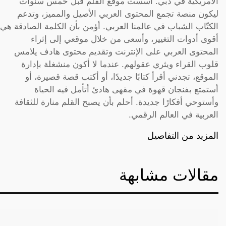
الأمريكية في دبي. أسست موقع القلم قبل خمس سنوات
ليكون منصة تجمع المحتوى العربي الأصيل والمميز، وتدعم
الكتّاب الشباب في عالمنا العربي. أؤمن بأن الكلمة الصادقة هي
أقوى أدوات التغيير، وأسعى من خلال موقعي إلى إثراء
المحتوى العربي على الإنترنت وتقديم محتوى هادف يلامس
قلوب القراء ويثري عقولهم. عندما لا أكون منشغلة بإدارة
الموقع، تجدني أقرأ كتابًا جديدًا، أو أكتب قصة قصيرة، أو
أستمتع بفنجان قهوة في مقهى هادئ أتأمل فيه الحياة
وأستوحي أفكارًا جديدة. أحلم بأن يصبح القلم منارة للثقافة
العربية في العالم الرقمي.
المزيد من التفاصيل
مقالات مشابهة