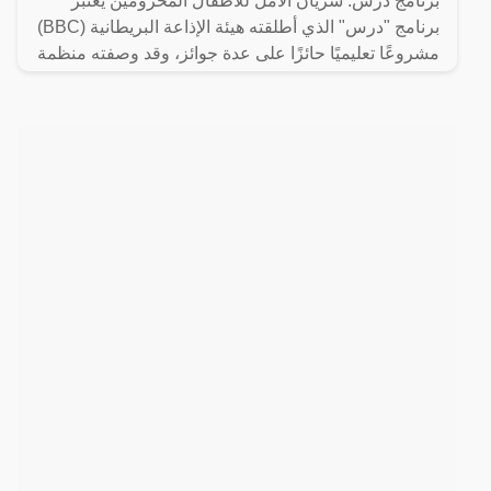
برنامج درس: شريان الأمل للأطفال المحرومين يُعتبر
برنامج "درس" الذي أطلقته هيئة الإذاعة البريطانية (BBC)
مشروعًا تعليميًا حائزًا على عدة جوائز، وقد وصفته منظمة