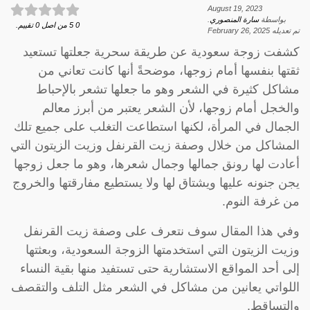
August 19, 2023
بواسطة
سارة المنصوري
.
0
5
من اصل
0
تقييم.
تم تعديله
February 26, 2025
كشفت زوجة سعودية عن طريقة سحرية جعلتها تستعيد
ثقتها بنفسها أمام زوجها، موضحةً أنها كانت تعاني من
مشاكل كثيرة في الشعر وهو ما جعلها تشعر بالإحباط
والخجل أمام زوجها، لأن الشعر يعتبر من أبرز معالم
الجمال في المرأة، لكنها استطاعت التغلب على جميع تلك
المشاكل من خلال وصفة زيت القرنفل وزيت الزيتون التي
أعادت لها رونق جمالها وجمال شعرها، وهو ما جعل زوجها
يجن جنونه عليها ويشتاق لها ولا يستطيع مفارقتها والخروج
من غرفة النوم.
وفي هذا المقال سوف نتعرف على وصفة زيت القرنفل
وزيت الزيتون التي استخدمتها الزوجة السعودية، وبعثتها
إلى أحد المواقع الاستشارية حتى تستفيد منها بقية النساء
اللواتي يعانين من مشاكل في الشعر مثل التلف والتقصف
والتساقط.