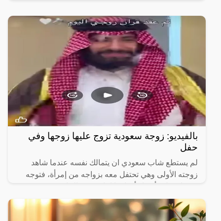
تحت اللسان، فحصلت على الكثير من الفوائد الصحية التي
سنذكرها في هذا المقال حيث أثبتت بعض الدراسات
العلمية أن
بالفيديو: زوجة سعودية تزوج عليها زوجها وفي
حفل
لم يستطع شاب سعودي ان يتمالك نفسه عندما شاهد
زوجته الأولى وهي تحتفل معه بزواجه من إمرأة، فتوجه
نحوها وقبل رأسها وأقدامها امام جميع الحاضرين.