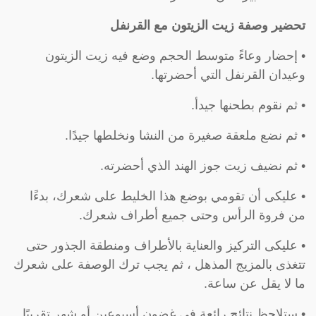
تحضير وصفة زيت الزيتون مع القرنفل
• إحضار وعاءً متوسط ​​الحجم وضع فيه زيت الزيتون
وعيدان القرنفل التي أحضرتها.
• ثم نقوم بطحنها جيدأ.
• ثم نضع ملعقة صغيرة من النشا ونخلطها جيدًا.
• ثم نضيف زيت جوز الهند الذي أحضرته.
• عليكى أن تقومي بوضع هذا الخليط على شعرك، بدءًا
من فروة الرأس وحتى جميع أطراف شعرك.
• عليكى التركيز والعناية بالأطراف ومنطقة الجذور حتى
تتغذى بالمزيج المذهل ، ثم يجب ترك الوصفة على شعرك
ما لا يقل عن ساعة.
• ستلاحظ نتائج رائعة في غضون أسبوعين أو شهر تقريبًا