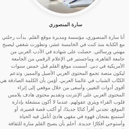
سارة المنصوري
أنا سارة المنصوري، مؤسسة ومديرة موقع القلم. بدأت رحلتي
مع الكتابة منذ كنت في الخامسة عشر، وتطورت شغفي ليصبح
مهنتي ورسالتي. حصلت على شهادة في الأدب العربي من
جامعة القاهرة، وماجستير في الإعلام الرقمي من الجامعة
الأمريكية في دبي. أسست موقع القلم قبل خمس سنوات
ليكون منصة تجمع المحتوى العربي الأصيل والمميز، وتدعم
الكتّاب الشباب في عالمنا العربي. أؤمن بأن الكلمة الصادقة هي
أقوى أدوات التغيير، وأسعى من خلال موقعي إلى إثراء
المحتوى العربي على الإنترنت وتقديم محتوى هادف يلامس
قلوب القراء ويثري عقولهم. عندما لا أكون منشغلة بإدارة
الموقع، تجدني أقرأ كتابًا جديدًا، أو أكتب قصة قصيرة، أو
أستمتع بفنجان قهوة في مقهى هادئ أتأمل فيه الحياة
وأستوحي أفكارًا جديدة. أحلم بأن يصبح القلم منارة للثقافة