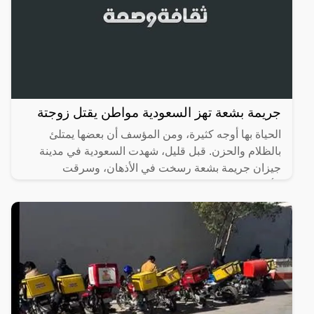
جريمة بشعة تهز السعودية مواطن يقتل زوجتة
الحياة بها أوجه كثيرة، ومن المؤسف أن بعضها يمتلئ
بالظلام والحزن. قبل قليل، شهدت السعودية في مدينة
جيزان جريمة بشعة رسخت في الأذهان، وسرقت
الأنفاس، حيث تسللت