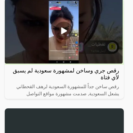
رقص جري وساخن لمشهورة سعودية لم يسبق
لأي فتاة
رقص ساخن جداً للمشهورة السعودية لرهف القحطاني
يشعل السعودية, صدمت مشهورة مواقع التواصل
الاجتماعي السعودية، رهف القحطاني، الجمهور بطريقة
رقصها والميكاج الذي