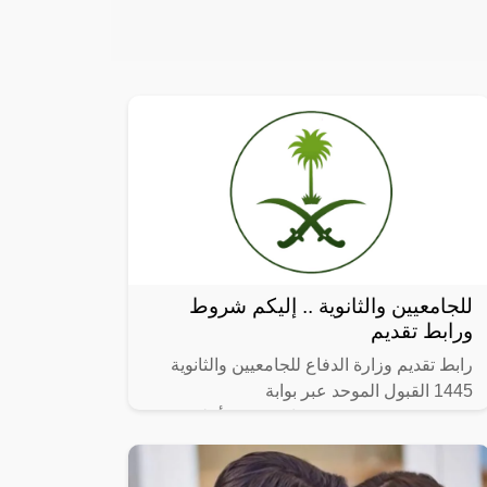
للجامعيين والثانوية .. إليكم شروط
ورابط تقديم
رابط تقديم وزارة الدفاع للجامعيين والثانوية
1445 القبول الموحد عبر بوابة
afca.mod.gov.sa ، في بيان رسمي أعلنت
وزارة الدفاع بالمملكة العربية السعودية متمثلة