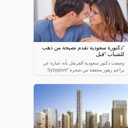
“دكتورة سعودية تقدم نصيحة من ذهب
للشباب “قبل
وصفت دكتور سعودية القرنفل بأنه عبارة عن
براعم زهور مجففة من شجرة “Syzygium
aromaticum وينتمي إلى عائلة النبات المسماة
“yrtaceae”، وهو نبات دائم الخضرة ينمو في