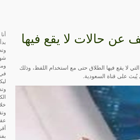
أنا
ن حالات لا يقع فيها
بدأ
وتط
شها
وما
ي لا يقع فيها الطلاق حتى مع استخدام اللفظ، وذلك
في 
يُبث على قناة السعودية.
ليك
وتد
الك
خلا
وتق
عقو
أقر
بفن