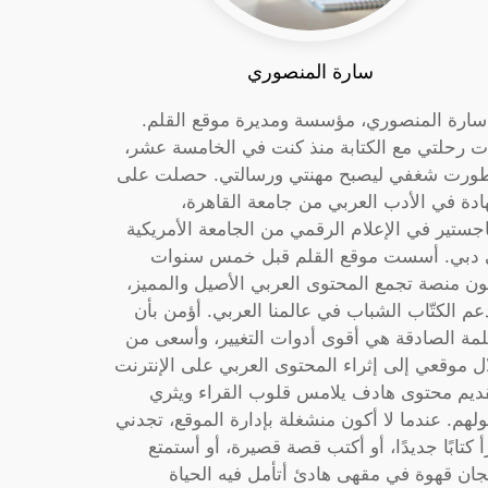
سارة المنصوري
 سارة المنصوري، مؤسسة ومديرة موقع القلم.
ت رحلتي مع الكتابة منذ كنت في الخامسة عشر،
ورت شغفي ليصبح مهنتي ورسالتي. حصلت على
دة في الأدب العربي من جامعة القاهرة،
جستير في الإعلام الرقمي من الجامعة الأمريكية
دبي. أسست موقع القلم قبل خمس سنوات
ون منصة تجمع المحتوى العربي الأصيل والمميز،
عم الكتّاب الشباب في عالمنا العربي. أؤمن بأن
لمة الصادقة هي أقوى أدوات التغيير، وأسعى من
ل موقعي إلى إثراء المحتوى العربي على الإنترنت
ديم محتوى هادف يلامس قلوب القراء ويثري
لهم. عندما لا أكون منشغلة بإدارة الموقع، تجدني
أ كتابًا جديدًا، أو أكتب قصة قصيرة، أو أستمتع
جان قهوة في مقهى هادئ أتأمل فيه الحياة