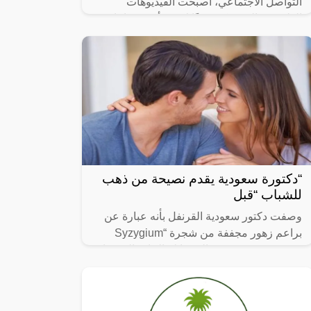
التواصل الاجتماعي، أصبحت الفيديوهات
الطريفة والمضحكة جزءًا لا يتجزأ من حياتنا
اليومية، ومن بين الفيديوهات التي انتشرت
“دكتورة سعودية يقدم نصيحة من ذهب
للشباب “قبل
وصفت دكتور سعودية القرنفل بأنه عبارة عن
براعم زهور مجففة من شجرة “Syzygium
aromaticum وينتمي إلى عائلة النبات المسماة
“yrtaceae”، وهو نبات دائم الخضرة ينمو في