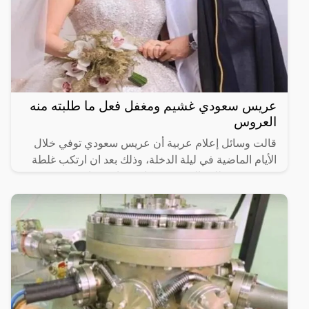
عريس سعودي غشيم ومغفل فعل ما طلبته منه
العروس
قالت وسائل إعلام عربية أن عريس سعودي توفي خلال
الأيام الماضية في ليلة الدخلة، وذلك بعد ان ارتكب غلطة
عمره ونفذ طلب العروسة فكانت نهايته صادمة وغير
متوقعة.وفي