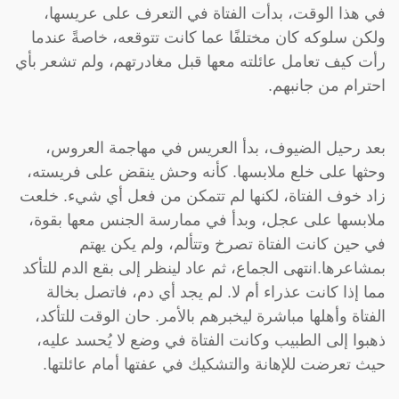
في هذا الوقت، بدأت الفتاة في التعرف على عريسها،
ولكن سلوكه كان مختلفًا عما كانت تتوقعه، خاصةً عندما
رأت كيف تعامل عائلته معها قبل مغادرتهم، ولم تشعر بأي
احترام من جانبهم.
بعد رحيل الضيوف، بدأ العريس في مهاجمة العروس،
وحثها على خلع ملابسها. كأنه وحش ينقض على فريسته،
زاد خوف الفتاة، لكنها لم تتمكن من فعل أي شيء. خلعت
ملابسها على عجل، وبدأ في ممارسة الجنس معها بقوة،
في حين كانت الفتاة تصرخ وتتألم، ولم يكن يهتم
بمشاعرها.انتهى الجماع، ثم عاد لينظر إلى بقع الدم للتأكد
مما إذا كانت عذراء أم لا. لم يجد أي دم، فاتصل بخالة
الفتاة وأهلها مباشرة ليخبرهم بالأمر. حان الوقت للتأكد،
ذهبوا إلى الطبيب وكانت الفتاة في وضع لا يُحسد عليه،
حيث تعرضت للإهانة والتشكيك في عفتها أمام عائلتها.