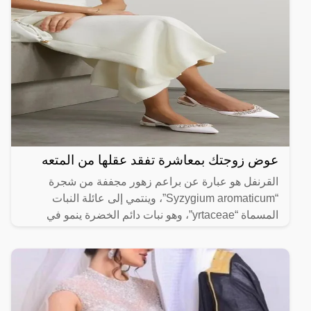
عوض زوجتك بمعاشرة تفقد عقلها من المتعه
القرنفل هو عبارة عن براعم زهور مجففة من شجرة
“Syzygium aromaticum”، وينتمي إلى عائلة النبات
المسماة “yrtaceae”، وهو نبات دائم الخضرة ينمو في
الظروف الاستوائية