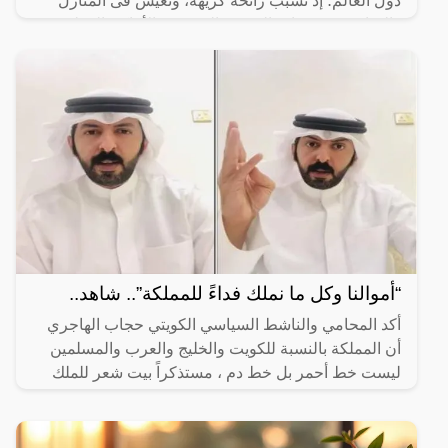
دول العالم؛ إذ تُسبب رائحةً كريهةً، وتعيش فى المنازل
والمباني في فتحات الصرف الصحي، والأماكن الرطبة
“أموالنا وكل ما نملك فداءً للمملكة”.. شاهد..
أكد المحامي والناشط السياسي الكويتي حجاب الهاجري
أن المملكة بالنسبة للكويت والخليج والعرب والمسلمين
ليست خط أحمر بل خط دم ، مستذكراً بيت شعر للملك
فهد بن