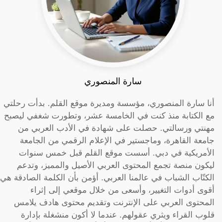
سارة المنصوري
أنا سارة المنصوري، مؤسسة ومديرة موقع القلم. بدأت رحلتي
مع الكتابة منذ كنت في الخامسة عشر، وتطورت شغفي ليصبح
مهنتي ورسالتي. حصلت على شهادة في الأدب العربي من
جامعة القاهرة، وماجستير في الإعلام الرقمي من الجامعة
الأمريكية في دبي. أسست موقع القلم قبل خمس سنوات
ليكون منصة تجمع المحتوى العربي الأصيل والمميز، وتدعم
الكتّاب الشباب في عالمنا العربي. أؤمن بأن الكلمة الصادقة هي
أقوى أدوات التغيير، وأسعى من خلال موقعي إلى إثراء
المحتوى العربي على الإنترنت وتقديم محتوى هادف يلامس
قلوب القراء ويثري عقولهم. عندما لا أكون منشغلة بإدارة