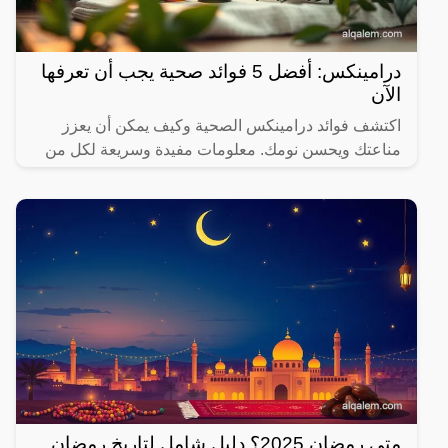
درامينكس: أفضل 5 فوائد صحية يجب أن تعرفها
الآن
اكتشف فوائد درامينكس الصحية وكيف يمكن أن يعزز
مناعتك ويحسن نومك. معلومات مفيدة وسريعة لكل من
يهتم بصحته.
متى رمضان 2025؟ دليل شامل لتاريخ رمضان