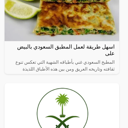
اسهل طريقة لعمل المطبق السعودي بالبيض
على
المطبخ السعودي غني بأطباقه الشهية التي تعكس تنوع
ثقافته وتاريخه العريق ومن بين هذه الأطباق اللذيذة
المطبق، وهو عبارة عن عجينة رقيقة محشوة بالبيض
واللحم المفروم