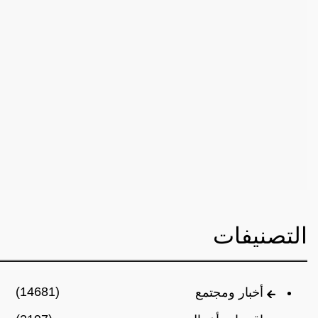
التصنيفات
(14681)
أخبار ومجتمع