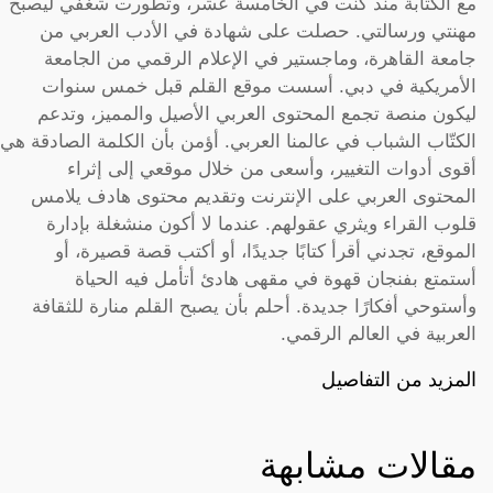
مع الكتابة منذ كنت في الخامسة عشر، وتطورت شغفي ليصبح
مهنتي ورسالتي. حصلت على شهادة في الأدب العربي من
جامعة القاهرة، وماجستير في الإعلام الرقمي من الجامعة
الأمريكية في دبي. أسست موقع القلم قبل خمس سنوات
ليكون منصة تجمع المحتوى العربي الأصيل والمميز، وتدعم
الكتّاب الشباب في عالمنا العربي. أؤمن بأن الكلمة الصادقة هي
أقوى أدوات التغيير، وأسعى من خلال موقعي إلى إثراء
المحتوى العربي على الإنترنت وتقديم محتوى هادف يلامس
قلوب القراء ويثري عقولهم. عندما لا أكون منشغلة بإدارة
الموقع، تجدني أقرأ كتابًا جديدًا، أو أكتب قصة قصيرة، أو
أستمتع بفنجان قهوة في مقهى هادئ أتأمل فيه الحياة
وأستوحي أفكارًا جديدة. أحلم بأن يصبح القلم منارة للثقافة
العربية في العالم الرقمي.
المزيد من التفاصيل
مقالات مشابهة