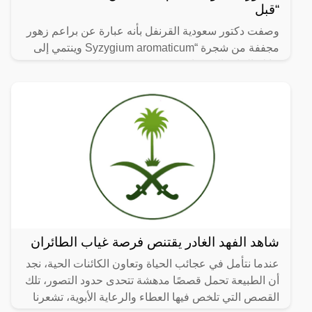
“قبل
وصفت دكتور سعودية القرنفل بأنه عبارة عن براعم زهور
مجففة من شجرة “Syzygium aromaticum وينتمي إلى
عائلة النبات المسماة “yrtaceae”، وهو نبات دائم الخضرة
ينمو في
شاهد الفهد الغادر يقتنص فرصة غياب الطائران
عندما نتأمل في عجائب الحياة وتعاون الكائنات الحية، نجد
أن الطبيعة تحمل قصصًا مدهشة تتحدى حدود التصور، تلك
القصص التي تلخص فيها العطاء والرعاية الأبوية، تشعرنا