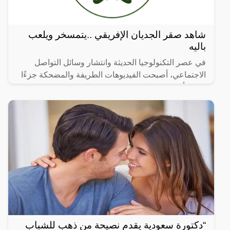
شاهد صقر الجديان الإفريقي ..يتمسخر ويلعب
باليه
في عصر التكنولوجيا الحديثة وانتشار وسائل التواصل
الاجتماعي، أصبحت الفيديوهات الطريفة والمضحكة جزءًا
لا يتجزأ من حياتنا اليومية، ومن بين الفيديوهات التي
انتشرت
“دكتورة سعودية يقدم نصيحة من ذهب للشباب