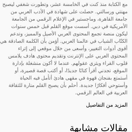
مع الكتابة منذ كنت في الخامسة عشر، وتطورت شغفي ليصبح
مهنتي ورسالتي. حصلت على شهادة في الأدب العربي من
جامعة القاهرة، وماجستير في الإعلام الرقمي من الجامعة
الأمريكية في دبي. أسست موقع القلم قبل خمس سنوات
ليكون منصة تجمع المحتوى العربي الأصيل والمميز، وتدعم
الكتّاب الشباب في عالمنا العربي. أؤمن بأن الكلمة الصادقة هي
أقوى أدوات التغيير، وأسعى من خلال موقعي إلى إثراء
المحتوى العربي على الإنترنت وتقديم محتوى هادف يلامس
قلوب القراء ويثري عقولهم. عندما لا أكون منشغلة بإدارة
الموقع، تجدني أقرأ كتابًا جديدًا، أو أكتب قصة قصيرة، أو
أستمتع بفنجان قهوة في مقهى هادئ أتأمل فيه الحياة
وأستوحي أفكارًا جديدة. أحلم بأن يصبح القلم منارة للثقافة
العربية في العالم الرقمي.
المزيد من التفاصيل
مقالات مشابهة