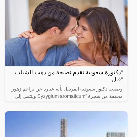
“دكتورة سعودية تقدم نصيحة من ذهب للشباب
“قبل
وصفت دكتور سعودية القرنفل بأنه عبارة عن براعم زهور
مجففة من شجرة “Syzygium aromaticum وينتمي إلى
عائلة النبات المسماة “yrtaceae”، وهو نبات دائم الخضرة
ينمو في