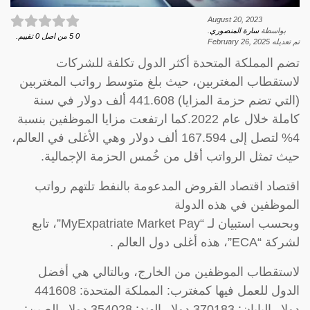
August 20, 2023
بواسطة
سارة المنصوري
.
0
5
من اصل
0
تقييم.
تم تعديله
February 26, 2025
تضم المملكة المتحدة أكثر الدول تكلفة للشركات
لاستقطاب المغتربين، حيث بلغ متوسط رواتب المغتربين
(التي تضم حزمة المزايا) 441.608 ألف دولار في سنة
كاملة خلال عام 2022.كما ارتفعت مزايا الموظفين بنسبة
4% لتصل إلى 167.594 ألف دولار وهي الأغلى في العالم،
حيث تمثل الرواتب أقل من خُمس الحزمة الإجمالية.
اقتصاد اقتصاد القروض المدعومة بالنفط تلتهم رواتب
الموظفين في هذه الدولة
وبحسب استبيان لـ “MyExpatriate Market Pay”، تابع
لشركة “ECA”، هذه أغلى دول العالم .
لاستقطاب الموظفين من الخارج، وبالتالي هي أفضل
الدول للعمل فيها كمغترب: المملكة المتحدة: 441608
دولار اليابان: 370183 دولار الهند: 354028 دولار الصين: