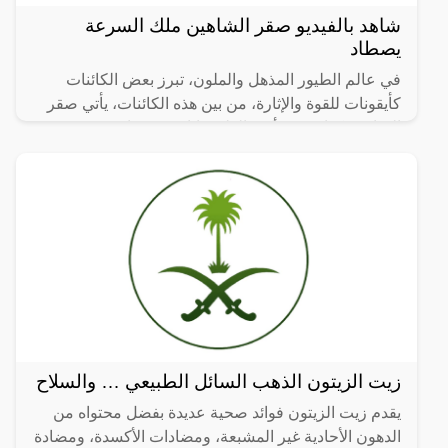
شاهد بالفيديو صقر الشاهين ملك السرعة
يصطاد
في عالم الطيور المذهل والملون، تبرز بعض الكائنات
كأيقونات للقوة والإثارة، من بين هذه الكائنات، يأتي صقر
الشاهين كواحد من أكثر الطيور إثارة وتفردًا.
زيت الزيتون الذهب السائل الطبيعي … والسلاح
يقدم زيت الزيتون فوائد صحية عديدة بفضل محتواه من
الدهون الأحادية غير المشبعة، ومضادات الأكسدة، ومضادة