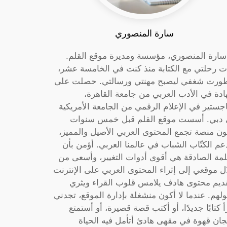
سارة المنصوري
 سارة المنصوري، مؤسسة ومديرة موقع القلم.
ت رحلتي مع الكتابة منذ كنت في الخامسة عشر،
ورت شغفي ليصبح مهنتي ورسالتي. حصلت على
دة في الأدب العربي من جامعة القاهرة،
جستير في الإعلام الرقمي من الجامعة الأمريكية
دبي. أسست موقع القلم قبل خمس سنوات
ون منصة تجمع المحتوى العربي الأصيل والمميز،
عم الكتّاب الشباب في عالمنا العربي. أؤمن بأن
لمة الصادقة هي أقوى أدوات التغيير، وأسعى من
ل موقعي إلى إثراء المحتوى العربي على الإنترنت
ديم محتوى هادف يلامس قلوب القراء ويثري
لهم. عندما لا أكون منشغلة بإدارة الموقع، تجدني
أ كتابًا جديدًا، أو أكتب قصة قصيرة، أو أستمتع
جان قهوة في مقهى هادئ أتأمل فيه الحياة