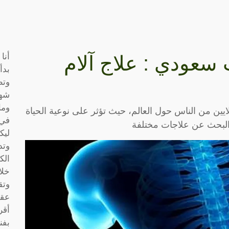
أنا
سعودي : علاج آلام
بدأ
وتط
شها
وما
يين من الناس حول العالم، حيث تؤثر على نوعية الحياة
في 
 البحث عن علاجات مختلفة
ليك
وتد
الك
خلا
وتق
عقو
أقر
بفن