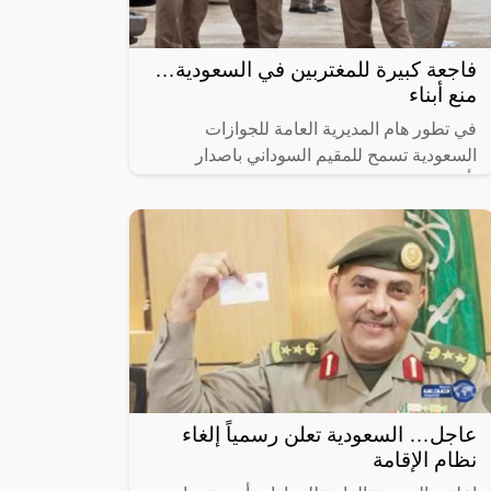
فاجعة كبيرة للمغتربين في السعودية…
منع أبناء
في تطور هام المديرية العامة للجوازات
السعودية تسمح للمقيم السوداني باصدار
تأشيرة زيارة لهؤلاء الاقارب، تعكس هذه
الخطوة المتقدمة التزام المملكة بتعزيز الروابط
عاجل… السعودية تعلن رسمياً إلغاء
نظام الإقامة