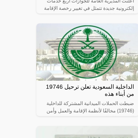
اعلنت المديرية العامة للجوازات أربع خدمات
إلكترونية جديدة تتمثل في تغيير رخصة الإقامة
للوافدين بإطلاق بطاقة جديدة باسم (هوية
مقيم) بمميزات جديدة ومريحة لصاحب
الداخلية السعودية تعلن ترحيل 19746
من أبناء هذه
ضبطت الحملات الميدانية المشتركة للداخلية
(19746) مخالفًا لأنظمة الإقامة والعمل وأمن
الحدود خلال الفترة من 26/ 08/ 1445 هـ
الموافق 07/ 03/ 2024 م إلى 03/ 09/