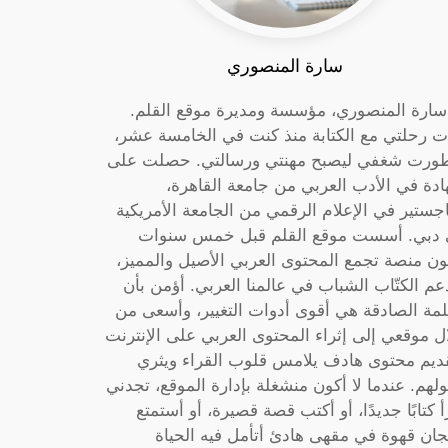
سارة المنصوري
 سارة المنصوري، مؤسسة ومديرة موقع القلم.
ت رحلتي مع الكتابة منذ كنت في الخامسة عشر،
ورت شغفي ليصبح مهنتي ورسالتي. حصلت على
دة في الأدب العربي من جامعة القاهرة،
جستير في الإعلام الرقمي من الجامعة الأمريكية
دبي. أسست موقع القلم قبل خمس سنوات
ون منصة تجمع المحتوى العربي الأصيل والمميز،
عم الكتّاب الشباب في عالمنا العربي. أؤمن بأن
لمة الصادقة هي أقوى أدوات التغيير، وأسعى من
ل موقعي إلى إثراء المحتوى العربي على الإنترنت
ديم محتوى هادف يلامس قلوب القراء ويثري
لهم. عندما لا أكون منشغلة بإدارة الموقع، تجدني
أ كتابًا جديدًا، أو أكتب قصة قصيرة، أو أستمتع
جان قهوة في مقهى هادئ أتأمل فيه الحياة