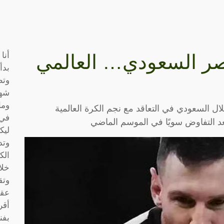
أنا
صر السعودي… العالمي
بدأ
وتط
شها
وما
ل السعودي في التعاقد مع نجم الكرة العالمية
في 
د التفاوض سويًا في الموسم الماضي
ليك
وتد
الك
خلا
وتق
عقو
أقر
بفن