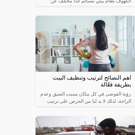
الكهوف نظام بيئي مسالم جداً مختلف عن
النظام الذي نعيشه في سطح الأرض، ويحتفظ
بالأسرار”.. هكذا وصف، محمود الشنطي،
المهندس
اهم النصائح لترتيب وتنظيف البيت
بطريقة فعّالة
رؤية الفوضى في كل مكان يسبب الضيق وعدم
الراحة، لذلك لا بد لنا من الحرص على ترتيب
وتنظيف البيت بشكل مستمر ويومي حتى
نحصل على الراحة المطلوبة فيه، فالبيت هو