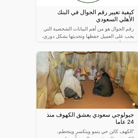
كيفية تغيير رقم الجوال في البنك
الأهلي السعودي
رقم الجوال هو من أهم البيانات الشخصية التي
يجب على العميل حفظها وتحديثها بشكل دوري،
وذلك لأسباب عديدة منها تلقي رسائل التحقق
من البنك، وربط الحساب المصرفي
جيولوجي سعودي يعشق الكهوف منذ
24 عاما
“الكهف كائن حي ينمو ويتكسر ويتحطم،