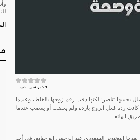
وأس
للث
الم
مق
0
5
من اصل
0
تقييم.
 بحبيبها “ناصر” لكنها دقت رقم زوجها بالغلط، وعندما
كانت ردة فعل الزوج باردة ولم يغضب أو يعصب عندما
ريق الهاتف.
 نفذها اليوتيوبر السعودي عبد الرحمن ابو حبايه، في أحد