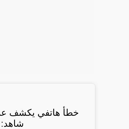
خطأ هاتفي يكشف علا
شاهد: ر