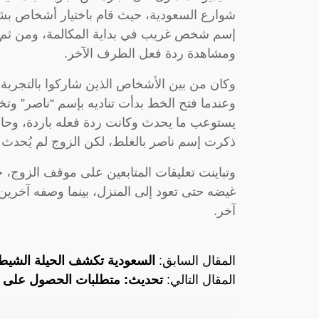
شوارع السعودية، حيث قام باختيار أشخاص بش
إسم شخص غريب في بداية المكالمة، ومن ثم ا
ومشاهدة ردة فعل الطرف الآخر.
وكان من بين الأشخاص الذين شاركوا بالتجربة
وعندما فتح الخط بدأت تناديه بإسم “ناصر” وتخ
يستوعب ما يحدث وكانت ردة فعله باردة، وحاول
ذكرت إسم ناصر بالغلط، لكن الزوج لم يُحدث أ
وتباينت تعليقات المتابعين على موقف الزوج، ح
غيضه حتى تعود إلى المنزل، بينما وصفه آخري
آخر.
المقال السابق:
السعودية تكشف الحيلة الشيطان
المقال التالي:
تحديث: متطلبات الحصول على 