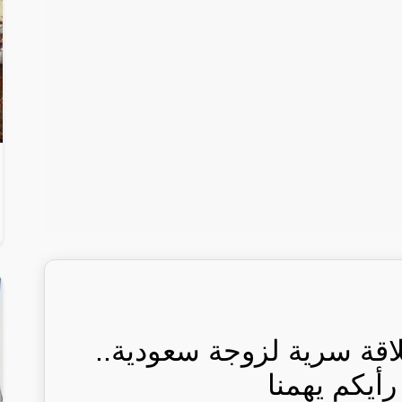
قة سرية لزوجة سعودية..
أيكم يهمنا