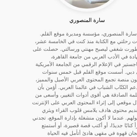
سارة المنصوري
 سارة المنصوري، مؤسسة ومديرة موقع القلم.
ت رحلتي مع الكتابة منذ كنت في الخامسة عشر،
ورت شغفي ليصبح مهنتي ورسالتي. حصلت على
دة في الأدب العربي من جامعة القاهرة،
جستير في الإعلام الرقمي من الجامعة الأمريكية
دبي. أسست موقع القلم قبل خمس سنوات
ون منصة تجمع المحتوى العربي الأصيل والمميز،
عم الكتّاب الشباب في عالمنا العربي. أؤمن بأن
لمة الصادقة هي أقوى أدوات التغيير، وأسعى من
ل موقعي إلى إثراء المحتوى العربي على الإنترنت
ديم محتوى هادف يلامس قلوب القراء ويثري
لهم. عندما لا أكون منشغلة بإدارة الموقع، تجدني
أ كتابًا جديدًا، أو أكتب قصة قصيرة، أو أستمتع
جان قهوة في مقهى هادئ أتأمل فيه الحياة