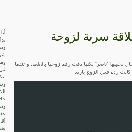
أنا
اقة سرية لزوجة
بدأ
وتط
شها
وما
 بحبيبها “ناصر” لكنها دقت رقم زوجها بالغلط، وعندما
في 
كانت ردة فعل الزوج باردة
ليك
وتد
الك
خلا
وتق
عقو
أقر
بفن