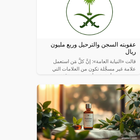
عقوبته السجن والترحيل وربع مليون
ريال
قالت «النيابة العامة»: إنَّ كلَّ مَن استعمل
علامة غير مسجَّلة تكون من العلامات التي
تحمل تعبيرًا أو إشارةً أو رسمًا مخالفًا للنظام
العام، أو الآداب العامة؛