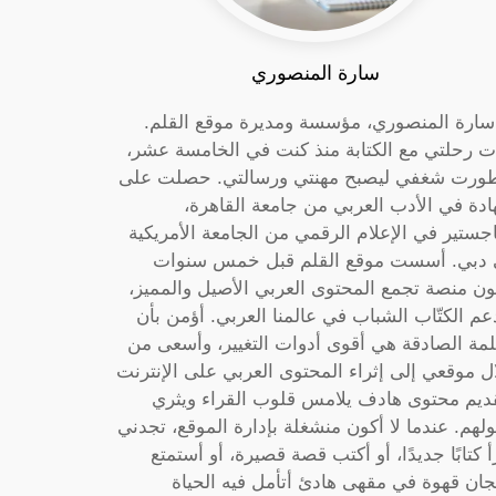
سارة المنصوري
 سارة المنصوري، مؤسسة ومديرة موقع القلم.
ت رحلتي مع الكتابة منذ كنت في الخامسة عشر،
ورت شغفي ليصبح مهنتي ورسالتي. حصلت على
دة في الأدب العربي من جامعة القاهرة،
جستير في الإعلام الرقمي من الجامعة الأمريكية
دبي. أسست موقع القلم قبل خمس سنوات
ون منصة تجمع المحتوى العربي الأصيل والمميز،
عم الكتّاب الشباب في عالمنا العربي. أؤمن بأن
لمة الصادقة هي أقوى أدوات التغيير، وأسعى من
ل موقعي إلى إثراء المحتوى العربي على الإنترنت
ديم محتوى هادف يلامس قلوب القراء ويثري
لهم. عندما لا أكون منشغلة بإدارة الموقع، تجدني
أ كتابًا جديدًا، أو أكتب قصة قصيرة، أو أستمتع
جان قهوة في مقهى هادئ أتأمل فيه الحياة