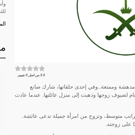
وأس
للث
الم
مق
0
5
من اصل
0
تقييم.
 مدهشة وممتعة..وفي إحدى حلقاتها، شارك صانع
لضيوف زوجها وذهبت إلى منزل عائلتها. عندما عادت
راتب متوسط، وتزوج من امرأة جميلة تدعى عائشة.
ًا على زوجته.