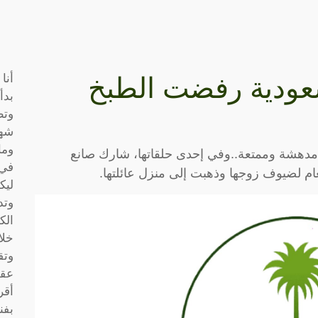
أنا
سعودية رفضت الطبخ
بدأ
وتط
شها
وما
 مدهشة وممتعة..وفي إحدى حلقاتها، شارك صانع
في 
لضيوف زوجها وذهبت إلى منزل عائلتها.
ليك
وتد
الك
خلا
وتق
عقو
أقر
بفن