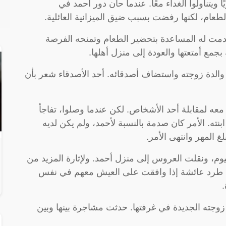
 ويتناولوا الغداء معًا. عندما حان دور أحمد في
عام، لكنها رفضت بسبب ضيق الميزانية العائلية.
قدمت له المساعدة بتحضير الطعام وتمنحه الفرصة
بجمع أمتعتها والعودة إلى منزل أهلها.
والدة زوجته واستضاف أصدقائه. أحد الأصدقاء شعر بأن
ب معه لمقابلة أحد الأشخاص. لكن عندما وصلوا، تفاجأ
ته. الأمر كان صدمة بالنسبة لأحمد، ولم يكن لديه
غ المهر وانتهى الأمر.
م، ونقلت العروس إلى منزل أحمد. ولإثارة المزيد من
فضل طرد عائشة إذا وافقت على العيش معهم في نفس
.
زوجته الجديدة في غرفتها. حدثت مشاجرة بينها وبين