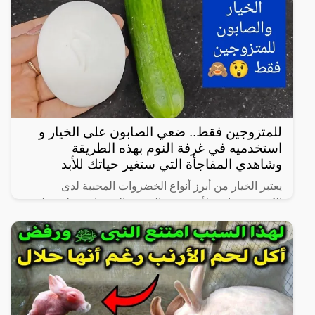
للمتزوجين فقط.. ضعي الصابون على الخيار و
استخدميه في غرفة النوم بهذه الطريقة
وشاهدي المفاجأة التي ستغير حياتك للأبد
يعتبر الخيار من أبرز أنواع الخضروات المحببة لدى
الكثيرين، خاصة لأنه شبه خالي من السعرات وطعمه لذيذ
ومنعش، وله فوائد كثيرة لأنه غني بالفيتامينات والمعادن،
كما