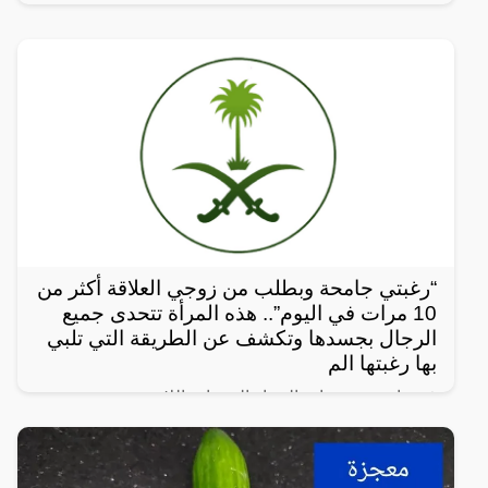
“رغبتي جامحة وبطلب من زوجي العلاقة أكثر من
10 مرات في اليوم”.. هذه المرأة تتحدى جميع
الرجال بجسدها وتكشف عن الطريقة التي تلبي
بها رغبتها الم
في واحدة من نوادر النساء العربيات اللاتي يعشن شهوة
مفرطة في الرغبة بالعلاقة الجنسية، سواءً ضمن علاقة
زوجية مشروعة أو علاقة محرمة مع الرجال، ففي هذا
المقال