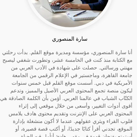
سارة المنصوري
أنا سارة المنصوري، مؤسسة ومديرة موقع القلم. بدأت رحلتي
مع الكتابة منذ كنت في الخامسة عشر، وتطورت شغفي ليصبح
مهنتي ورسالتي. حصلت على شهادة في الأدب العربي من
جامعة القاهرة، وماجستير في الإعلام الرقمي من الجامعة
الأمريكية في دبي. أسست موقع القلم قبل خمس سنوات
ليكون منصة تجمع المحتوى العربي الأصيل والمميز، وتدعم
الكتّاب الشباب في عالمنا العربي. أؤمن بأن الكلمة الصادقة هي
أقوى أدوات التغيير، وأسعى من خلال موقعي إلى إثراء
المحتوى العربي على الإنترنت وتقديم محتوى هادف يلامس
قلوب القراء ويثري عقولهم. عندما لا أكون منشغلة بإدارة
الموقع، تجدني أقرأ كتابًا جديدًا، أو أكتب قصة قصيرة، أو
أستمتع بفنجان قهوة في مقهى هادئ أتأمل فيه الحياة