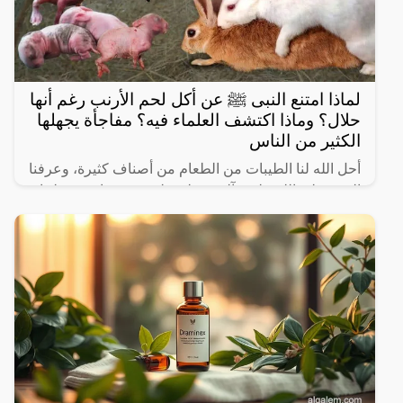
لماذا امتنع النبى ﷺ عن أكل لحم الأرنب رغم أنها
حلال؟ وماذا اكتشف العلماء فيه؟ مفاجأة يجهلها
الكثير من الناس
أحل الله لنا الطيبات من الطعام من أصناف كثيرة، وعرفنا
النبي صلى الله عليه وآله وسـلم على بعض ما حرم علينا،
ولكن يثير البعض من حين لآخر بعض المعلومات الغير