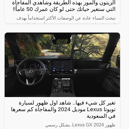
الزيتون والموز بهذه الطريقة وشاهدي المفاجأة
التي ستغير حياتك حتى لو كان عمرك 50 عاماً!!
تبحث النساء عادة عن الوصفات الأكثر استخداماً بهدف
الحصول على شعر صحي وناعم، ومن أبرز تلك الوصفات
الخاصة بالبشرة والجسم للحصول على أفضل نتيجة خلال
فترة قصيرة،
تغير كل شيء فيها.. شاهد اول ظهور لسيارة
تويوتا Lexus موديل 2024 والمفاجأة كم سعرها
في السعودية
ظهور Lexus GX 2024. بشكل رسمي