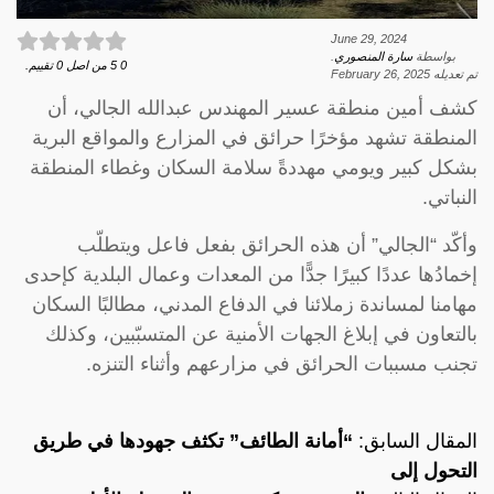
June 29, 2024
بواسطة
سارة المنصوري
.
0
5
من اصل
0
تقييم.
تم تعديله
February 26, 2025
كشف أمين منطقة عسير المهندس عبدالله الجالي، أن
المنطقة تشهد مؤخرًا حرائق في المزارع والمواقع البرية
بشكل كبير ويومي مهددةً سلامة السكان وغطاء المنطقة
النباتي.
وأكّد “الجالي” أن هذه الحرائق بفعل فاعل ويتطلّب
إخمادُها عددًا كبيرًا جدًّا من المعدات وعمال البلدية كإحدى
مهامنا لمساندة زملائنا في الدفاع المدني، مطالبًا السكان
بالتعاون في إبلاغ الجهات الأمنية عن المتسبّبين، وكذلك
تجنب مسببات الحرائق في مزارعهم وأثناء التنزه.
المقال السابق:
“أمانة الطائف” تكثف جهودها في طريق
التحول إلى