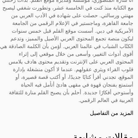
أنا سارة المنصوري، مؤسسة ومديرة موقع القلم. بدأت رحلتي
مع الكتابة منذ كنت في الخامسة عشر، وتطورت شغفي ليصبح
مهنتي ورسالتي. حصلت على شهادة في الأدب العربي من
جامعة القاهرة، وماجستير في الإعلام الرقمي من الجامعة
الأمريكية في دبي. أسست موقع القلم قبل خمس سنوات
ليكون منصة تجمع المحتوى العربي الأصيل والمميز، وتدعم
الكتّاب الشباب في عالمنا العربي. أؤمن بأن الكلمة الصادقة هي
أقوى أدوات التغيير، وأسعى من خلال موقعي إلى إثراء
المحتوى العربي على الإنترنت وتقديم محتوى هادف يلامس
قلوب القراء ويثري عقولهم. عندما لا أكون منشغلة بإدارة
الموقع، تجدني أقرأ كتابًا جديدًا، أو أكتب قصة قصيرة، أو
أستمتع بفنجان قهوة في مقهى هادئ أتأمل فيه الحياة
وأستوحي أفكارًا جديدة. أحلم بأن يصبح القلم منارة للثقافة
العربية في العالم الرقمي.
المزيد من التفاصيل
مقالات مشابهة