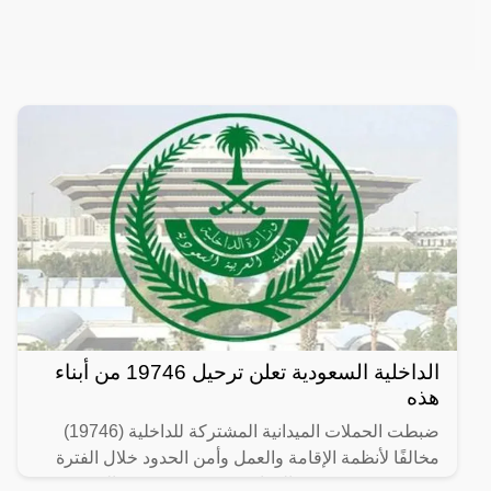
الداخلية السعودية تعلن ترحيل 19746 من أبناء
هذه
ضبطت الحملات الميدانية المشتركة للداخلية (19746)
مخالفًا لأنظمة الإقامة والعمل وأمن الحدود خلال الفترة
من 26/ 08/ 1445 هـ الموافق 07/ 03/ 2024 م إلى 03/ 09/