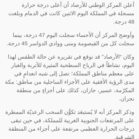
أعلن المركز الوطني للأرصاد أن أعلى درجة حرارة
مسجلة في المملكة اليوم الاثنين كانت في الدمام وبلغت
48 درجة.
وأوضح المركز أن الأحساء سجلت اليوم 47 درجة، بينما
سجلت كل من القيصومة ومنى ووادي الدواسر 45 درجة.
وكان “الأرصاد” قد توقع في تقريره عن حالة الطقس لهذا
اليوم، نشاطاً في الرياح السطحية المثيرة للأتربة والغبار
على معظم مناطق المملكة؛ تصل إلى شبه انعدامٍ في
مدى الرؤية الأفقية على الأجزاء الساحلية من مناطق: مكة
المكرّمة، عسير، جازان، كذلك على أجزاءٍ من منطقة
نجران.
وذكر المركز أنه لا يُستبعَد تكوُّن السحب الرعديّة الممطرة
على المرتفعات الجنوبية الغربية للمملكة، في حين تبقى
درجات الحرارة العظمى مرتفعة على أجزاء من المنطقة
الشرقية.