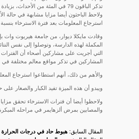
ولاحظ الباحثون أيضا مزايا مشابهة في حالة ال
استرجاع المعلومات بعد فترة الاسترخاء بنسبة تتراوح بين 10 و30 في المئ
وقادت مايكلا ديوار، من جامعة هيريوت وات بإدن
المكملة لهذه الدارسة، وتوصلوا إلى نفس النت
التي أجريت على مشاركين أصحاء أن الفترات ا
المشاركين في تذكر مواقع معالم مختلفة في بي
والأهم من ذلك، أنهم استطاعوا استرجاع المعل
ويبدو أن هذه الميزة تفيد الكبار والصغار على 
ولاحظوا أيضا أن فترات الاسترخاء تحقق مزايا
والمصابين بمرض ألزهايمر في مراحله المبكرة 
المقال السابق:
هبوط حاد في درجات الحرارة 