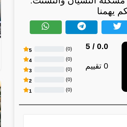
مشكلة النسيان والتشتت:
كم يهمنا
/ 5
0.0
)
0
(
5
)
0
(
4
0
تقييم
)
0
(
3
)
0
(
2
)
0
(
1