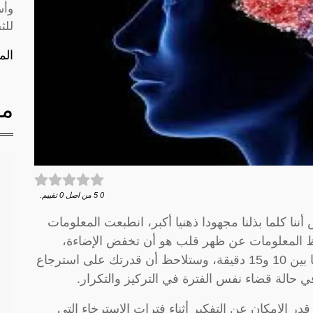
وأس
للث
الم
مق
0
5
من اصل
0
تقييم.
ا كلما بذلنا مجهودا ذهنيا أكبر، انطبعت المعلومات
فظ المعلومات عن ظهر قلب هو أن تخفض الإضاءة،
وتستمتع بفترة من الاسترخاء والتأمل تتراوح ما بين 10 و15 دقيقة، وستلاحظ أن قدرتك على استرجاع
 حالة قضاء نفس الفترة في التركيز والتكرار.
ر الإمكان عن التفكير أثناء فترات الاسترخاء التي