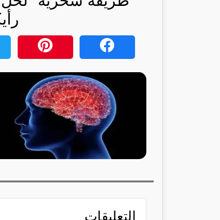
“طريقة سحرية” لحل 
رأي
التعليقات