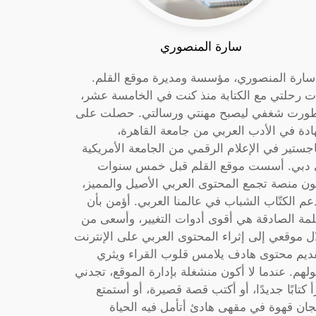
سارة المنصوري
 سارة المنصوري، مؤسسة ومديرة موقع القلم.
ت رحلتي مع الكتابة منذ كنت في الخامسة عشر،
ورت شغفي ليصبح مهنتي ورسالتي. حصلت على
دة في الأدب العربي من جامعة القاهرة،
جستير في الإعلام الرقمي من الجامعة الأمريكية
دبي. أسست موقع القلم قبل خمس سنوات
ون منصة تجمع المحتوى العربي الأصيل والمميز،
عم الكتّاب الشباب في عالمنا العربي. أؤمن بأن
لمة الصادقة هي أقوى أدوات التغيير، وأسعى من
ل موقعي إلى إثراء المحتوى العربي على الإنترنت
ديم محتوى هادف يلامس قلوب القراء ويثري
لهم. عندما لا أكون منشغلة بإدارة الموقع، تجدني
أ كتابًا جديدًا، أو أكتب قصة قصيرة، أو أستمتع
جان قهوة في مقهى هادئ أتأمل فيه الحياة