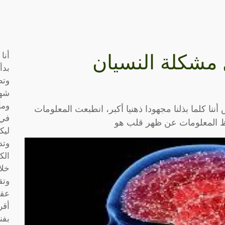
أنا
مشكلة النسيان
بدأ
وتط
شها
وما
ا كلما بذلنا مجهودا ذهنيا أكبر، انطبعت المعلومات
في 
فظ المعلومات عن ظهر قلب هو
ليك
وتد
الك
خلا
وتق
عقو
أقر
بفن