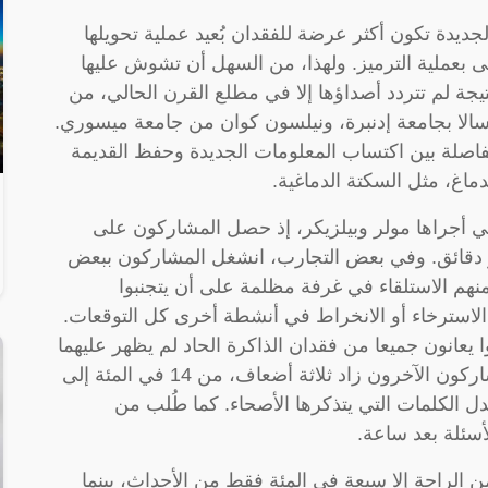
جديدة تكون أكثر عرضة للفقدان بُعيد عملية تحويلها
ى بعملية الترميز. ولهذا، من السهل أن تشوش عليها
تيجة لم تتردد أصداؤها إلا في مطلع القرن الحالي، من
سالا بجامعة إدنبرة، ونيلسون كوان من جامعة ميسوري.
فاصلة بين اكتساب المعلومات الجديدة وحفظ القديمة
ماغ، مثل السكتة الدماغية.
ي أجراها مولر وبيلزيكر، إذ حصل المشاركون على
 بعد عشر دقائق. وفي بعض التجارب، انشغل المشاركون ببعض
منهم الاستلقاء في غرفة مظلمة على أن يتجنبوا
 الاسترخاء أو الانخراط في أنشطة أخرى كل التوقعات.
 يعانون جميعا من فقدان الذاكرة الحاد لم يظهر عليهما
أي تحسن، فإن عدد الكلمات التي تذكرها المشاركون الآخرون زاد ثلاثة أضعاف، من 14 في المئة إلى
دل الكلمات التي يتذكرها الأصحاء. كما طُلب من
سئلة بعد ساعة.
 الراحة إلا سبعة في المئة فقط من الأحداث، بينما