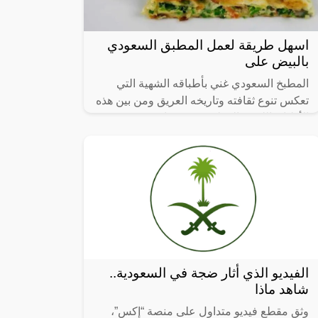
اسهل طريقة لعمل المطبق السعودي
بالبيض على
المطبخ السعودي غني بأطباقه الشهية التي
تعكس تنوع ثقافته وتاريخه العريق ومن بين هذه
الأطباق اللذيذة المطبق، وهو عبارة عن عجينة
رقيقة محشوة بالبيض واللحم المفروم
الفيديو الذي أثار ضجة في السعودية..
شاهد ماذا
وثق مقطع فيديو متداول على منصة “إكس”،