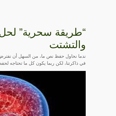
“طريقة سحرية” لحل 
والتشتت
ندما نحاول حفظ نص ما، من السهل أن نفترض أنن
في ذاكرتنا، لكن ربما يكون كل ما تحتاجه لح