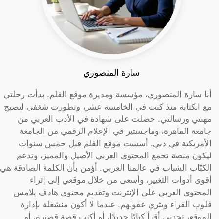
سارة المنصوري
أنا سارة المنصوري، مؤسسة ومديرة موقع القلم. بدأت رحلتي
مع الكتابة منذ كنت في الخامسة عشر، وتطورت شغفي ليصبح
مهنتي ورسالتي. حصلت على شهادة في الأدب العربي من
جامعة القاهرة، وماجستير في الإعلام الرقمي من الجامعة
الأمريكية في دبي. أسست موقع القلم قبل خمس سنوات
ليكون منصة تجمع المحتوى العربي الأصيل والمميز، وتدعم
الكتّاب الشباب في عالمنا العربي. أؤمن بأن الكلمة الصادقة هي
أقوى أدوات التغيير، وأسعى من خلال موقعي إلى إثراء
المحتوى العربي على الإنترنت وتقديم محتوى هادف يلامس
قلوب القراء ويثري عقولهم. عندما لا أكون منشغلة بإدارة
الموقع، تجدني أقرأ كتابًا جديدًا، أو أكتب قصة قصيرة، أو