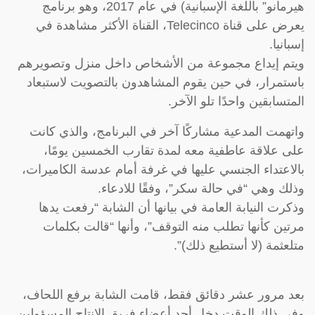
هيرمانو” باللغة الإسبانية) في عام 2017، وهو برنامج
يعرض على قناة Telecinco، القناة الأكثر مشاهدة في
إسبانيا.
ويتم إيداع مجموعة من الأشخاص داخل منزل وتصويرهم
باستمرار، في حين يقوم المشاهدون بالتصويت لاستبعاد
المتسابقين واحدًا تلو الآخر.
واتهمت المدعية مشاركًا آخر في البرنامج، والذي كانت
على علاقة عاطفية معه لمدة تقارب الخمسين يومًا،
بالاعتداء الجنسي عليها في غرفة أمام عدسة الكاميرات،
وذلك وهي “في حالة سكر”، وفقًا للادعاء.
وذكرت النيابة العامة في بيانها أن الشابة “رفعت يدها
مرتين كأنها تطلب منه التوقف”، وأنها “قالت بكلمات
متلعثمة (لا أستطيع ذلك)”.
بعد مرور عشر دقائق فقط، قامت الشابة برفع اللحاف،
وفي ذلك الوقت دخل أحد أعضاء فريق الإنتاج المسؤولين