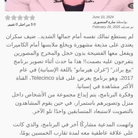
June 10, 2024
بواسطة
سارة المنصوري
.
0
5
من اصل
0
تقييم.
تم تعديله
February 26, 2025
لم يستطع تمالك نفسه أمام جمالها الشديد.. ضيف سكران
يعتدي على مذيعة مشهورة ويخلع ملابسها أمام الكاميرات
ويفعل معها الفضيحة بدون خجل والمخرج والمصورين
يتفرجون عليه بصمت!! هذا ما حدث أثناء تصوير برنامج
“بيغ براذر” (“غران هيرمانو” باللغة الإسبانية) في عام
2017، وهو برنامج يعرض على قناة Telecinco، القناة
الأكثر مشاهدة في إسبانيا.
وفكرة البرنامج، يتم إيداع مجموعة من الأشخاص داخل
منزل وتصويرهم باستمرار، في حين يقوم المشاهدون
بالتصويت لاستبعاد المتسابقين واحدًا تلو الآخر.
واتهمت المدعية مشاركًا آخر في البرنامج، والذي كانت
على علاقة عاطفية معه لمدة تقارب الخمسين يومًا،