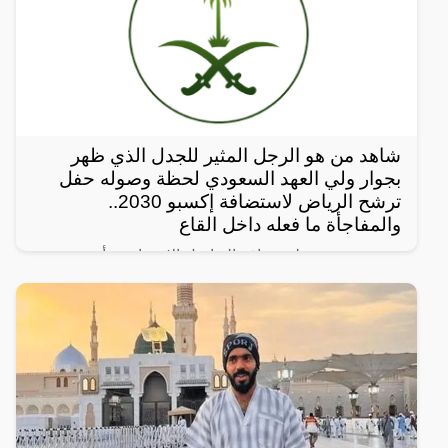
شاهد من هو الرجل المثير للجدل الذي ظهر
بجوار ولي العهد السعودي لحظة وصوله حفل
ترشح الرياض لاستضافة إكسبو 2030..
والمفاجأة ما فعله داخل القاع
رصد مغردون على مواقع التواصل الإجتماعي، أحدث
ظهور للرجل المجهول ذو النظرات الحادة الذي يقف دوماً
بالقرب من ولي العهد السعودي الأمير محمد بن سلمان
ويرافقه في