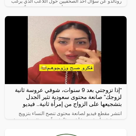
رونالدو عن سؤال أحد الصحفيين حول اللاعب الذي يرغب
في رؤيته في صفوف النصر، فأجاب رونالدو ضاحكًا
“أختارك أنت،
“إذا تزوجتي بعد 9 سنوات، شوفي عروسة ثانية
لزوجك” صانعة محتوى سعودية تثير الجدل
بتشجيعها على الزواج من إمرأة ثانية.. فيديو
انتشر مقطع فيديو لصانعة محتوى تنصح النساء بتزويج
زوجها بامرأة ثانية، ما أثار جدلاً واسعاً. وفي المقطع، تقول
الصانعة: “إذا تزوجتي بعد 9 سنوات، شوفي عروسة ثانية