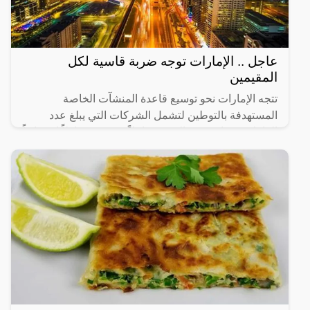
عاجل .. الإمارات توجه ضربة قاسية لكل
المقيمين
تتجه الإمارات نحو توسيع قاعدة المنشآت الخاصة
المستهدفة بالتوطين لتشمل الشركات التي يبلغ عدد
العاملين فيها من 20 إلى 49 عاملاً، في 14 نشاطاً اقتصادياً
رئيساً تم