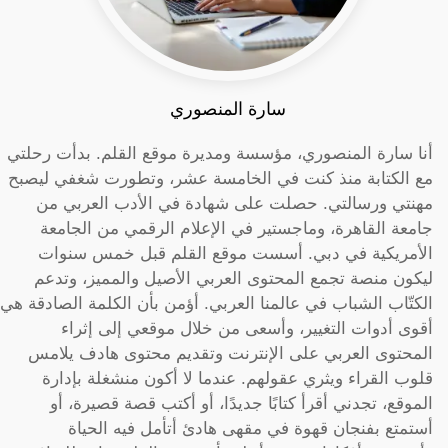
سارة المنصوري
أنا سارة المنصوري، مؤسسة ومديرة موقع القلم. بدأت رحلتي
مع الكتابة منذ كنت في الخامسة عشر، وتطورت شغفي ليصبح
مهنتي ورسالتي. حصلت على شهادة في الأدب العربي من
جامعة القاهرة، وماجستير في الإعلام الرقمي من الجامعة
الأمريكية في دبي. أسست موقع القلم قبل خمس سنوات
ليكون منصة تجمع المحتوى العربي الأصيل والمميز، وتدعم
الكتّاب الشباب في عالمنا العربي. أؤمن بأن الكلمة الصادقة هي
أقوى أدوات التغيير، وأسعى من خلال موقعي إلى إثراء
المحتوى العربي على الإنترنت وتقديم محتوى هادف يلامس
قلوب القراء ويثري عقولهم. عندما لا أكون منشغلة بإدارة
الموقع، تجدني أقرأ كتابًا جديدًا، أو أكتب قصة قصيرة، أو
أستمتع بفنجان قهوة في مقهى هادئ أتأمل فيه الحياة