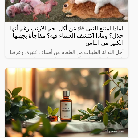
لماذا امتنع النبى ﷺ عن أكل لحم الأرنب رغم أنها
حلال؟ وماذا اكتشف العلماء فيه؟ مفاجأة يجهلها
الكثير من الناس
أحل الله لنا الطيبات من الطعام من أصناف كثيرة، وعرفنا
النبي صلى الله عليه وآله وسـلم على بعض ما حرم علينا،
ولكن يثير البعض من حين لآخر بعض المعلومات الغير