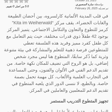
October 25, 2023
بواسطة
سارة المنصوري
.
0
5
من اصل
0
تقييم.
تم تعديله
February 26, 2025
في قلب المدينة الألمانية كارلسروه، بين أحضان الطبيعة
والغابات الخضراء، يقف مركز “Kita im Weiherwald”
كرمز للتطوع والتعاون والتكامل الاجتماعي. يتميز المركز
بوجود 42 طفلاً ذوي قدرات مختلفة، حيث يتم التعامل مع
كل طفل كفرد مميز وفريد هذه الفلسفة تعطي
للمتطوعين فرصة ذهبية للتعلم والمشاركة في بيئة متنوعة
وثرية كما ذُكر سابقًا، المتطوع هنا ليس مجرد شخص
إضافي، بل هو الروح التي تضيف للمكان نكهة خاصة. من
تقديم الدعم الفني في الألوان والفنون، وحتى المساعدة
في التجارب العلمية والألعاب، كل مهمة تحمل بصمة
خاصة. وبالطبع، لا ننسى الدور الذي يلعبه المتطوع في
تقديم الدعم للمعلمين والعاملين في المركز.
تجهيز المتطوع التدريب المستمر
التطوع ليس فقط عملاً عابرًا، بل هو فرصة للتعلم والنمو.