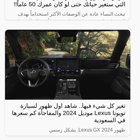
التي ستغير حياتك حتى لو كان عمرك 50 عاماً!!
تبحث النساء عادة عن الوصفات الأكثر استخداماً بهدف
الحصول على شعر صحي وناعم، ومن أبرز تلك الوصفات
الخاصة بالبشرة والجسم للحصول على أفضل نتيجة خلال
فترة قصيرة،
تغير كل شيء فيها.. شاهد اول ظهور لسيارة
تويوتا Lexus موديل 2024 والمفاجأة كم سعرها
في السعودية
ظهور Lexus GX 2024. بشكل رسمي