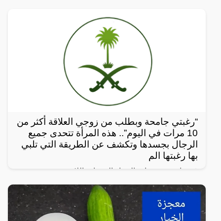
“رغبتي جامحة وبطلب من زوجي العلاقة أكثر من
10 مرات في اليوم”.. هذه المرأة تتحدى جميع
الرجال بجسدها وتكشف عن الطريقة التي تلبي
بها رغبتها الم
في واحدة من نوادر النساء العربيات اللاتي يعشن شهوة
مفرطة في الرغبة بالعلاقة الجنسية، سواءً ضمن علاقة
زوجية مشروعة أو علاقة محرمة مع الرجال، ففي هذا
المقال