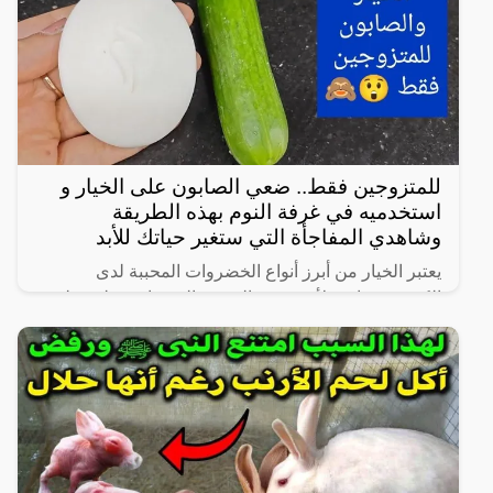
للمتزوجين فقط.. ضعي الصابون على الخيار و
استخدميه في غرفة النوم بهذه الطريقة
وشاهدي المفاجأة التي ستغير حياتك للأبد
يعتبر الخيار من أبرز أنواع الخضروات المحببة لدى
الكثيرين، خاصة لأنه شبه خالي من السعرات وطعمه لذيذ
ومنعش، وله فوائد كثيرة لأنه غني بالفيتامينات والمعادن،
كما