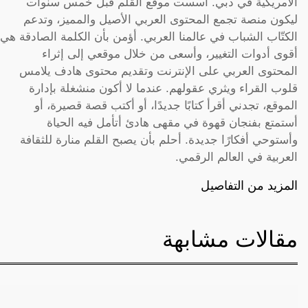
الأمريكية في دبي. أسست موقع القلم قبل خمس سنوات
ليكون منصة تجمع المحتوى العربي الأصيل والمميز، وتدعم
الكتّاب الشباب في عالمنا العربي. أؤمن بأن الكلمة الصادقة هي
أقوى أدوات التغيير، وأسعى من خلال موقعي إلى إثراء
المحتوى العربي على الإنترنت وتقديم محتوى هادف يلامس
قلوب القراء ويثري عقولهم. عندما لا أكون منشغلة بإدارة
الموقع، تجدني أقرأ كتابًا جديدًا، أو أكتب قصة قصيرة، أو
أستمتع بفنجان قهوة في مقهى هادئ أتأمل فيه الحياة
وأستوحي أفكارًا جديدة. أحلم بأن يصبح القلم منارة للثقافة
العربية في العالم الرقمي.
المزيد من التفاصيل
مقالات مشابهة