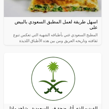
اسهل طريقة لعمل المطبق السعودي بالبيض
على
المطبخ السعودي غني بأطباقه الشهية التي تعكس تنوع
ثقافته وتاريخه العريق ومن بين هذه الأطباق اللذيذة
المطبق، وهو عبارة عن عجينة رقيقة محشوة بالبيض
واللحم المفروم
الفيديو الذي أثار ضجة في السعودية.. شاهد ماذا