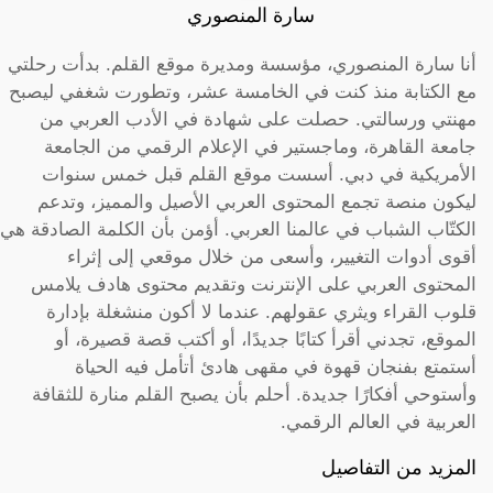
سارة المنصوري
أنا سارة المنصوري، مؤسسة ومديرة موقع القلم. بدأت رحلتي
مع الكتابة منذ كنت في الخامسة عشر، وتطورت شغفي ليصبح
مهنتي ورسالتي. حصلت على شهادة في الأدب العربي من
جامعة القاهرة، وماجستير في الإعلام الرقمي من الجامعة
الأمريكية في دبي. أسست موقع القلم قبل خمس سنوات
ليكون منصة تجمع المحتوى العربي الأصيل والمميز، وتدعم
الكتّاب الشباب في عالمنا العربي. أؤمن بأن الكلمة الصادقة هي
أقوى أدوات التغيير، وأسعى من خلال موقعي إلى إثراء
المحتوى العربي على الإنترنت وتقديم محتوى هادف يلامس
قلوب القراء ويثري عقولهم. عندما لا أكون منشغلة بإدارة
الموقع، تجدني أقرأ كتابًا جديدًا، أو أكتب قصة قصيرة، أو
أستمتع بفنجان قهوة في مقهى هادئ أتأمل فيه الحياة
وأستوحي أفكارًا جديدة. أحلم بأن يصبح القلم منارة للثقافة
العربية في العالم الرقمي.
المزيد من التفاصيل