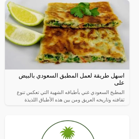
اسهل طريقة لعمل المطبق السعودي بالبيض
على
المطبخ السعودي غني بأطباقه الشهية التي تعكس تنوع
ثقافته وتاريخه العريق ومن بين هذه الأطباق اللذيذة
المطبق، وهو عبارة عن عجينة رقيقة محشوة بالبيض
واللحم المفروم