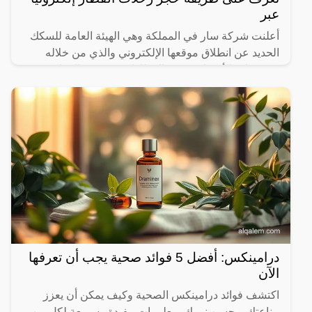
عبر
أعلنت شركة سار في المملكة وهي الهيئة العامة للسكك
الحديد عن انطلاق موقعها الإلكتروني والذي من خلاله
سيستطيع الأشخاص حجز القطارات ومعرفة المواعيد
المختلفة لها،
درامينكس: أفضل 5 فوائد صحية يجب أن تعرفها
الآن
اكتشف فوائد درامينكس الصحية وكيف يمكن أن يعزز
مناعتك ويحسن نومك. معلومات مفيدة وسريعة لكل من