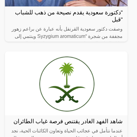
“دكتورة سعودية يقدم نصيحة من ذهب للشباب
“قبل
وصفت دكتور سعودية القرنفل بأنه عبارة عن براعم زهور
مجففة من شجرة “Syzygium aromaticum وينتمي إلى
عائلة النبات المسماة “yrtaceae”، وهو نبات دائم الخضرة
ينمو في
شاهد الفهد الغادر يقتنص فرصة غياب الطائران
عندما نتأمل في عجائب الحياة وتعاون الكائنات الحية، نجد