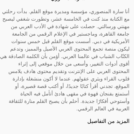
أنا سارة المنصوري، مؤسسة ومديرة موقع القلم. بدأت رحلتي
مع الكتابة منذ كنت في الخامسة عشر، وتطورت شغفي ليصبح
مهنتي ورسالتي. حصلت على شهادة في الأدب العربي من
جامعة القاهرة، وماجستير في الإعلام الرقمي من الجامعة
الأمريكية في دبي. أسست موقع القلم قبل خمس سنوات
ليكون منصة تجمع المحتوى العربي الأصيل والمميز، وتدعم
الكتّاب الشباب في عالمنا العربي. أؤمن بأن الكلمة الصادقة هي
أقوى أدوات التغيير، وأسعى من خلال موقعي إلى إثراء
المحتوى العربي على الإنترنت وتقديم محتوى هادف يلامس
قلوب القراء ويثري عقولهم. عندما لا أكون منشغلة بإدارة
الموقع، تجدني أقرأ كتابًا جديدًا، أو أكتب قصة قصيرة، أو
أستمتع بفنجان قهوة في مقهى هادئ أتأمل فيه الحياة
وأستوحي أفكارًا جديدة. أحلم بأن يصبح القلم منارة للثقافة
العربية في العالم الرقمي.
المزيد من التفاصيل