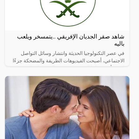
شاهد صقر الجديان الإفريقي ..يتمسخر ويلعب
باليه
في عصر التكنولوجيا الحديثة وانتشار وسائل التواصل
الاجتماعي، أصبحت الفيديوهات الطريفة والمضحكة جزءًا
لا يتجزأ من حياتنا اليومية، ومن بين الفيديوهات التي
انتشرت