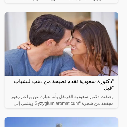
“دكتورة سعودية تقدم نصيحة من ذهب للشباب
“قبل
وصفت دكتور سعودية القرنفل بأنه عبارة عن براعم زهور
مجففة من شجرة “Syzygium aromaticum وينتمي إلى
عائلة النبات المسماة “yrtaceae”، وهو نبات دائم الخضرة
ينمو في