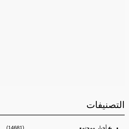
التصنيفات
(14681)
أخبار ومجتمع