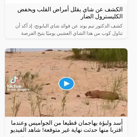
الكشف عن شاي يقلل أمراض القلب ويخفض
الكليسترول الضار
كشف الدكتور تيم بوند عن فوائد شاي البابونج، إذ أكد أن
تناول كوب من هذا الشاي العشبي يوميًا يتيح الفرصة
للحصول على فوائد صحية كثيرة، ومنها انخفاض مستوى
المادة
أسد ولبؤة يهاجمان قطيعا من الجواميس وعندما
أقتربا منها حدثت نهاية غير متوقعة! شاهد الفيديو