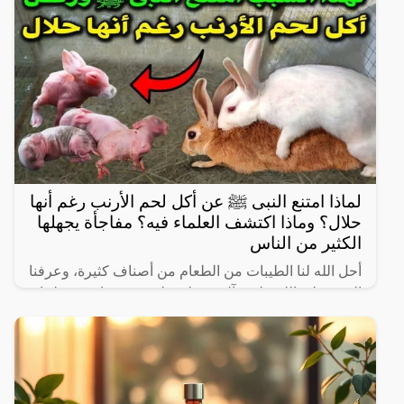
كما
لماذا امتنع النبى ﷺ عن أكل لحم الأرنب رغم أنها
حلال؟ وماذا اكتشف العلماء فيه؟ مفاجأة يجهلها
الكثير من الناس
أحل الله لنا الطيبات من الطعام من أصناف كثيرة، وعرفنا
النبي صلى الله عليه وآله وسـلم على بعض ما حرم علينا،
ولكن يثير البعض من حين لآخر بعض المعلومات الغير