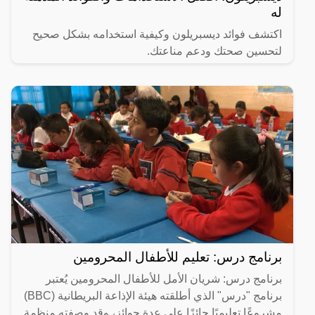
له
اكتشف فوائد ديسبريلون وكيفية استخدامه بشكل صحيح
لتحسين صحتك ودعم مناعتك.
برنامج درس: تعليم للأطفال المحرومين
برنامج درس: شريان الأمل للأطفال المحرومين يُعتبر
برنامج "درس" الذي أطلقته هيئة الإذاعة البريطانية (BBC)
مشروعًا تعليميًا حائزًا على عدة جوائز، وقد وصفته منظمة