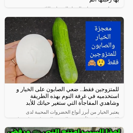
في واحدة من نوادر النساء العربيات اللاتي يعشن شهوة
مفرطة في الرغبة بالعلاقة الجنسية، سواءً ضمن علاقة
زوجية مشروعة أو علاقة محرمة مع الرجال، ففي هذا
المقال
للمتزوجين فقط.. ضعي الصابون على الخيار و
استخدميه في غرفة النوم بهذه الطريقة
وشاهدي المفاجأة التي ستغير حياتك للأبد
يعتبر الخيار من أبرز أنواع الخضروات المحببة لدى
الكثيرين، خاصة لأنه شبه خالي من السعرات وطعمه لذيذ
ومنعش، وله فوائد كثيرة لأنه غني بالفيتامينات والمعادن،