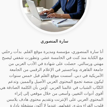
سارة المنصوري
أنا سارة المنصوري، مؤسسة ومديرة موقع القلم. بدأت رحلتي
مع الكتابة منذ كنت في الخامسة عشر، وتطورت شغفي ليصبح
مهنتي ورسالتي. حصلت على شهادة في الأدب العربي من
جامعة القاهرة، وماجستير في الإعلام الرقمي من الجامعة
الأمريكية في دبي. أسست موقع القلم قبل خمس سنوات
ليكون منصة تجمع المحتوى العربي الأصيل والمميز، وتدعم
الكتّاب الشباب في عالمنا العربي. أؤمن بأن الكلمة الصادقة هي
أقوى أدوات التغيير، وأسعى من خلال موقعي إلى إثراء
المحتوى العربي على الإنترنت وتقديم محتوى هادف يلامس
قلوب القراء ويثري عقولهم. عندما لا أكون منشغلة بإدارة