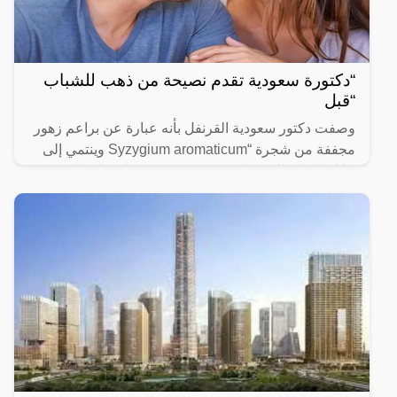
“دكتورة سعودية تقدم نصيحة من ذهب للشباب
“قبل
وصفت دكتور سعودية القرنفل بأنه عبارة عن براعم زهور
مجففة من شجرة “Syzygium aromaticum وينتمي إلى
عائلة النبات المسماة “yrtaceae”، وهو نبات دائم الخضرة
ينمو في