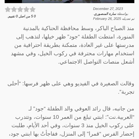
December 27, 2023
بواسطة
سارة المنصوري
.
0
5
من اصل
0
تقييم.
تم تعديله
February 26, 2025
منذ الصباح الباكر، وسط محافظة الحناكية بالمدنية
المنورة، امتطت الطفلة “جود” ظهر خيلها، لتذهب إلى
مدرستها على غير العادة، متمكنة بطريقة احترافية من
استخدام مهارات محترفة في ركوب الخيل، وفي مشهد
أشعل منصات التواصل الاجتماعي.
وقالت الصغيرة في الفيديو وهي على ظهر فرسها: “أحلى
تجربة”.
من جانبه، قال رائد العوفي والد الطفلة “جود” لـ
“العربية.نت”: ابنتي تبلغ من العمر 10 سنوات، وتتدرب
على ركوب الخيل منذ 3 سنوات، وفي أحد الأيام، طلبت
إحضار الفرس “قمرا” إلى المنزل، ففاجأتُ بها ابنتي جود،