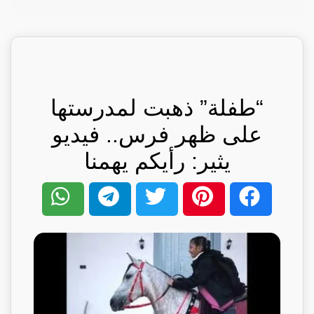
“طفلة” ذهبت لمدرستها
على ظهر فرس.. فيديو
يثير: رأيكم يهمنا