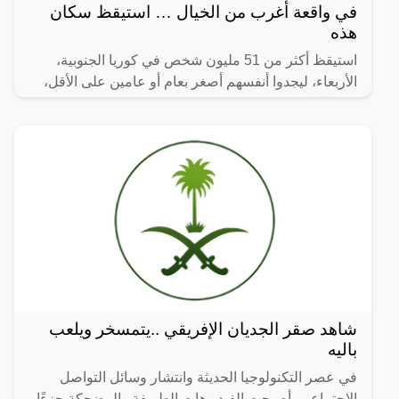
في واقعة أغرب من الخيال … استيقظ سكان
هذه
استيقظ أكثر من 51 مليون شخص في كوريا الجنوبية،
الأربعاء، ليجدوا أنفسهم أصغر بعام أو عامين على الأقل،
وفقا للقانون.
شاهد صقر الجديان الإفريقي ..يتمسخر ويلعب
باليه
في عصر التكنولوجيا الحديثة وانتشار وسائل التواصل
الاجتماعي، أصبحت الفيديوهات الطريفة والمضحكة جزءًا