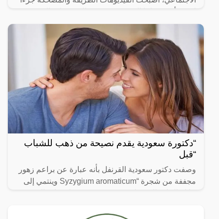
لا يتجزأ من حياتنا اليومية، ومن بين الفيديوهات التي
انتشرت
“دكتورة سعودية يقدم نصيحة من ذهب للشباب
“قبل
وصفت دكتور سعودية القرنفل بأنه عبارة عن براعم زهور
مجففة من شجرة “Syzygium aromaticum وينتمي إلى
عائلة النبات المسماة “yrtaceae”، وهو نبات دائم الخضرة
ينمو في