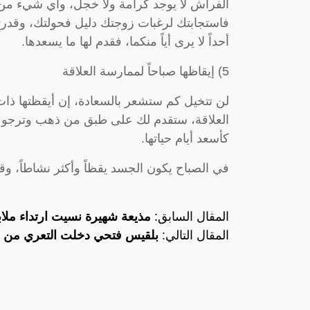
الفراش لا يوجد كرامة ولا خجل، وأي شيء من هذ
فاستجابتك لرغبات زوجتك دليل فحولتك، وقدرت
أحداً لا يرى أياً منكما، فقدم لها ما يسعدها.
5) إيقاظها صباحاً لممارسة العلاقة
لن تتخيل كم ستشعر بالسعادة، إن أيقظتها ذات
العلاقة، ستقدم لك على طبق من ذهب وترجوك 
كأسعد أيام حياتها.
في الصباح يكون الجسد يقظاً وأكثر نشاطاً، وق
المقال السابق:
مذيعة شهيرة نسيت ارتداء ملابس
المقال التالي:
بلقيس فتحي دخلت التعري من اوس