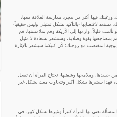
ورغبتك فيها أكثر من مجرد ممارسة العلاقة معها،
مستعد لاغتصابها -بالتأكيد بشكل تمثيلي وليس حقيقياً-
ألمت قليلاً، وارمها إلى الأريكة وقم بملامستها، قم
قم بمضاجعتها بقوة وصلابة، وستشعر بسعادة لا مثيل
لوجية المغتصب مع زوجتك؛ لأن كليكما سيشعر بالإثارة
 جسدها، وملامحها وشفتيها، تحتاج المرأة أن تفعل
لك، فهذا سيثيرها بشكل أكبر وتتجاوب معك بشكل غير
سألة تعنى بها المرأة كثيراً وتثيرها بشكل كبير. في