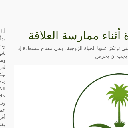
أنا
بدأ
وتط
تي ترتكز عليها الحياة الزوجية، وهي مفتاح للسعادة إذا
شها
لك يجب أن يحرص
وما
في 
ليك
وتد
الك
خلا
وتق
عقو
أقر
بفن