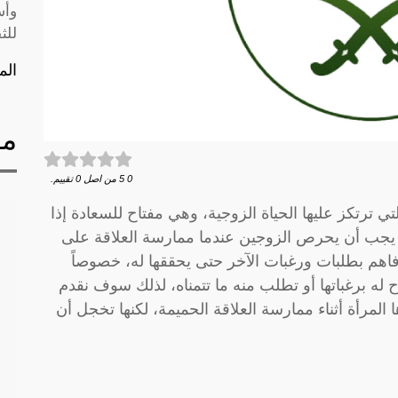
وأس
للث
الم
مق
0
5
من اصل
0
تقييم.
تي ترتكز عليها الحياة الزوجية، وهي مفتاح للسعادة إذا
لك يجب أن يحرص الزوجين عندما ممارسة العلاقة على
ا فاهم بطلبات ورغبات الآخر حتى يحققها له، خصوصاً
ح له برغباتها أو تطلب منه ما تتمناه، لذلك سوف نقدم
هذا المقال 5 أشياء تتمناها المرأة أثناء ممارسة العلاقة الحميمة، لكنها تخجل أن