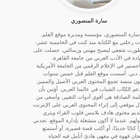
سارة المنصوري
 سارة المنصوري، مؤسسة ومديرة موقع القلم.
ت رحلتي مع الكتابة منذ كنت في الخامسة عشر،
ورت شغفي ليصبح مهنتي ورسالتي. حصلت على
دة في الأدب العربي من جامعة القاهرة،
جستير في الإعلام الرقمي من الجامعة الأمريكية
دبي. أسست موقع القلم قبل خمس سنوات
ون منصة تجمع المحتوى العربي الأصيل والمميز،
عم الكتّاب الشباب في عالمنا العربي. أؤمن بأن
لمة الصادقة هي أقوى أدوات التغيير، وأسعى من
ل موقعي إلى إثراء المحتوى العربي على الإنترنت
ديم محتوى هادف يلامس قلوب القراء ويثري
لهم. عندما لا أكون منشغلة بإدارة الموقع، تجدني
أ كتابًا جديدًا، أو أكتب قصة قصيرة، أو أستمتع
جان قهوة في مقهى هادئ أتأمل فيه الحياة