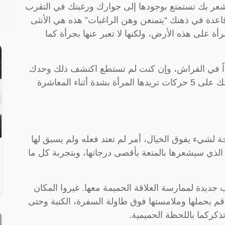
 تشعر بك تستمتع بوجودها إلى جوارك ورغبتك في التقرب
قاعدة في ذهنك “يتمنعن وهن الراغبات” هذه هي الأنثى
رأة على هذه الأرض، ولكنها لا تعبر عنها بجرأة كما
حديداً في الفراش، وإن كنت لم تستطع اكتشف ذلك وحدك
فنحن في “سيدي” سنساعدك على ذلك، ونعرفك على 5 حركات تريدها المرأة بشدة أثناء المعاشرة
ة لشيء يفوق الخيال، أمر لم تعتد فعله ولم يسبق لها
 الذي سيشعرها بالمتعة بأقصى درجاتها، وبتجربة كل ما
جديدة لممارسة العلاقة الحميمة معها. غيروا المكان
قم بحملها وملامستها فوق طاولة السفرة، الكنبة وحتى
كركما باللحظة الحميمية.