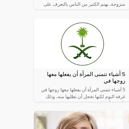
متزوجة، يهتم الكثير من الناس بالتعرف على
ما هي الامور التي تظهر على المراة من خلالها
يمكن التعرف على انها واقعة في
5 أشياء تتمنى المرأة أن يفعلها معها
زوجها في
5 أشياء تتمنى المرأة أن يفعلها معها زوجها في
غرفة النوم لكنها تخجل أن تطلبها منه، وذلك
لأن المرأة بطبيعتها خجولة وعادةً ما تكتم
رغباتها خصوصاً عندما يتعلق