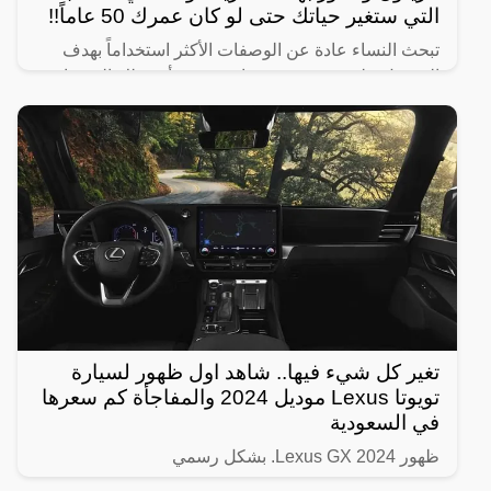
التي ستغير حياتك حتى لو كان عمرك 50 عاماً!!
تبحث النساء عادة عن الوصفات الأكثر استخداماً بهدف
الحصول على شعر صحي وناعم، ومن أبرز تلك الوصفات
الخاصة بالبشرة والجسم للحصول على أفضل نتيجة خلال
فترة قصيرة،
تغير كل شيء فيها.. شاهد اول ظهور لسيارة
تويوتا Lexus موديل 2024 والمفاجأة كم سعرها
في السعودية
ظهور Lexus GX 2024. بشكل رسمي