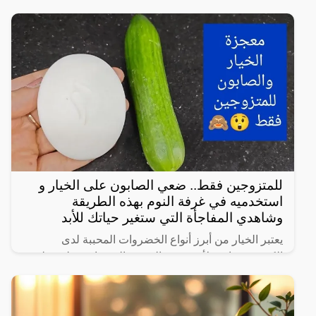
للمتزوجين فقط.. ضعي الصابون على الخيار و
استخدميه في غرفة النوم بهذه الطريقة
وشاهدي المفاجأة التي ستغير حياتك للأبد
يعتبر الخيار من أبرز أنواع الخضروات المحببة لدى
الكثيرين، خاصة لأنه شبه خالي من السعرات وطعمه لذيذ
ومنعش، وله فوائد كثيرة لأنه غني بالفيتامينات والمعادن،
كما