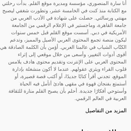
أنا سارة المنصوري، مؤسسة ومديرة موقع القلم. بدأت رحلتي
مع الكتابة منذ كنت في الخامسة عشر، وتطورت شغفي ليصبح
مهنتي ورسالتي. حصلت على شهادة في الأدب العربي من
جامعة القاهرة، وماجستير في الإعلام الرقمي من الجامعة
الأمريكية في دبي. أسست موقع القلم قبل خمس سنوات
ليكون منصة تجمع المحتوى العربي الأصيل والمميز، وتدعم
الكتّاب الشباب في عالمنا العربي. أؤمن بأن الكلمة الصادقة هي
أقوى أدوات التغيير، وأسعى من خلال موقعي إلى إثراء
المحتوى العربي على الإنترنت وتقديم محتوى هادف يلامس
قلوب القراء ويثري عقولهم. عندما لا أكون منشغلة بإدارة
الموقع، تجدني أقرأ كتابًا جديدًا، أو أكتب قصة قصيرة، أو
أستمتع بفنجان قهوة في مقهى هادئ أتأمل فيه الحياة
وأستوحي أفكارًا جديدة. أحلم بأن يصبح القلم منارة للثقافة
العربية في العالم الرقمي.
المزيد من التفاصيل