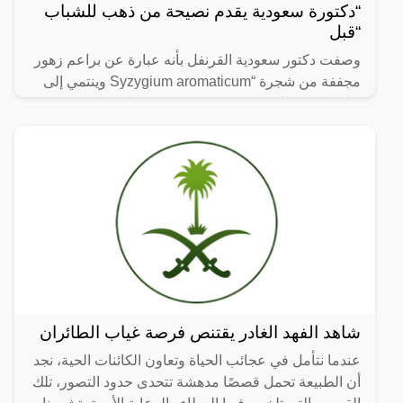
“دكتورة سعودية يقدم نصيحة من ذهب للشباب
“قبل
وصفت دكتور سعودية القرنفل بأنه عبارة عن براعم زهور
مجففة من شجرة “Syzygium aromaticum وينتمي إلى
عائلة النبات المسماة “yrtaceae”، وهو نبات دائم الخضرة
ينمو في
شاهد الفهد الغادر يقتنص فرصة غياب الطائران
عندما نتأمل في عجائب الحياة وتعاون الكائنات الحية، نجد
أن الطبيعة تحمل قصصًا مدهشة تتحدى حدود التصور، تلك