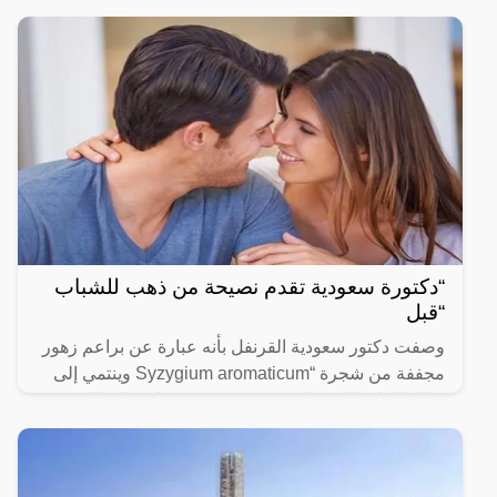
“دكتورة سعودية تقدم نصيحة من ذهب للشباب
“قبل
وصفت دكتور سعودية القرنفل بأنه عبارة عن براعم زهور
مجففة من شجرة “Syzygium aromaticum وينتمي إلى
عائلة النبات المسماة “yrtaceae”، وهو نبات دائم الخضرة
ينمو في