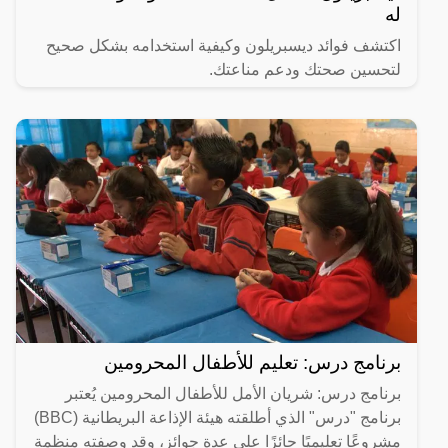
له
اكتشف فوائد ديسبريلون وكيفية استخدامه بشكل صحيح
لتحسين صحتك ودعم مناعتك.
برنامج درس: تعليم للأطفال المحرومين
برنامج درس: شريان الأمل للأطفال المحرومين يُعتبر
برنامج "درس" الذي أطلقته هيئة الإذاعة البريطانية (BBC)
مشروعًا تعليميًا حائزًا على عدة جوائز، وقد وصفته منظمة