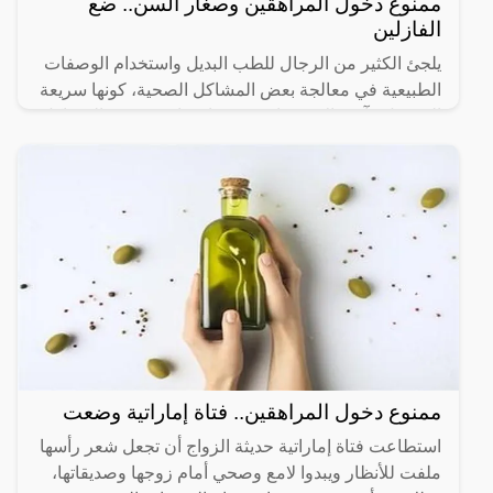
ممنوع دخول المراهقين وصغار السن.. ضع
الفازلين
يلجئ الكثير من الرجال للطب البديل واستخدام الوصفات
الطبيعية في معالجة بعض المشاكل الصحية، كونها سريعة
المفعول وآمنة الاستخدام حسب اعتقادهم، وتعد المشاكل
ممنوع دخول المراهقين.. فتاة إماراتية وضعت
استطاعت فتاة إماراتية حديثة الزواج أن تجعل شعر رأسها
ملفت للأنظار ويبدوا لامع وصحي أمام زوجها وصديقاتها،