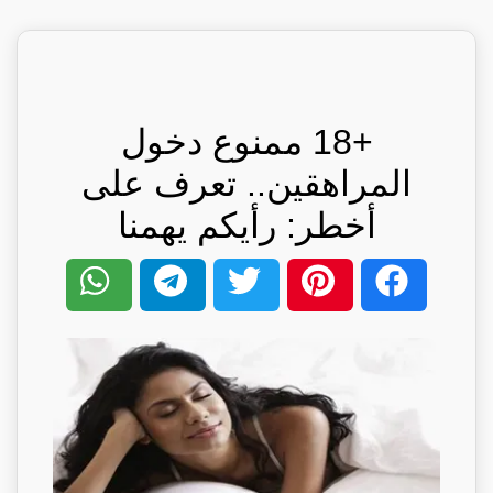
+18 ممنوع دخول
المراهقين.. تعرف على
أخطر: رأيكم يهمنا